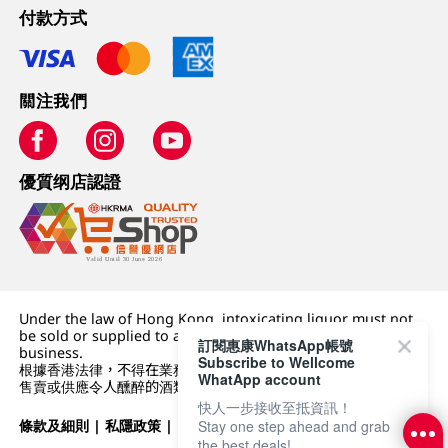
付款方式
關注我們
優質纲店認證
Under the law of Hong Kong, intoxicating liquor must not
be sold or supplied to a minor (under 18) in the course of
訂閱惠康WhatsApp帳號
business.
Subscribe to Wellcome
根據香港法律，不得在業務過程中，向未成年人 (18 歲以下人士)
WhatApp account
售賣或供應令人醺醉的酒類。
快人一步接收至抵資訊！
條款及細則
|
私隱政策
|
DFI零售集團
Stay one step ahead and grab
the best deals!