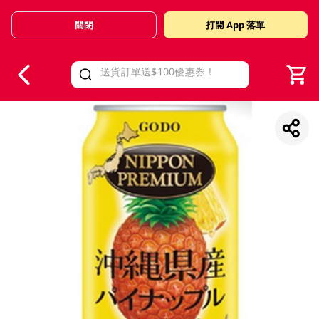
關閉
打開 App 落單
V
alid Until 30 June 2026