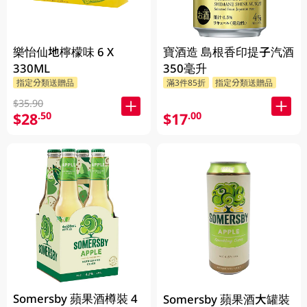
樂怡仙地檸檬味 6 X
寶酒造 島根香印提子汽酒
330ML
350毫升
指定分類送贈品
滿3件85折
指定分類送贈品
$35.90
$28
$17
.50
.00
Somersby 蘋果酒樽裝 4
Somersby 蘋果酒大罐裝