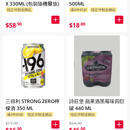
X 330ML (包裝隨機發放)
500ML
指定分類送贈品
滿3件85折
指定分類送贈品
$58
$18
.90
.00
三得利 STRONG ZERO檸
詩莊堡 蘋果酒黑莓味四巨
檬酒 350 ML
罐 440 ML
滿3件85折
指定分類送贈品
指定分類送贈品
$17.90
$54.90
$16
$46
.90
.00