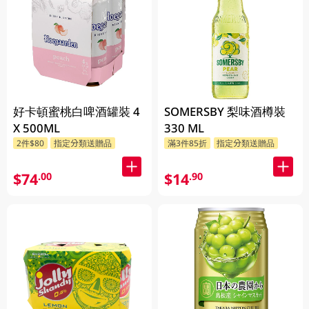
好卡頓蜜桃白啤酒罐裝 4
SOMERSBY 梨味酒樽裝
X 500ML
330 ML
2件$80
指定分類送贈品
滿3件85折
指定分類送贈品
$74
$14
.00
.90