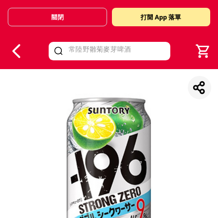
關閉
打開 App 落單
V
alid Until 30 June 2026