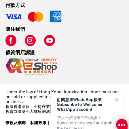
付款方式
關注我們
優質纲店認證
Under the law of Hong Kong, intoxicating liquor must not
be sold or supplied to a minor (under 18) in the course of
訂閱惠康WhatsApp帳號
business.
Subscribe to Wellcome
根據香港法律，不得在業務過程中，向未成年人 (18 歲以下人士)
WhatApp account
售賣或供應令人醺醉的酒類。
快人一步接收至抵資訊！
條款及細則
|
私隱政策
|
DFI零售集團
Stay one step ahead and grab
the best deals!