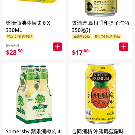
樂怡仙地檸檬味 6 X
寶酒造 島根香印提子汽酒
330ML
350毫升
指定分類送贈品
滿3件85折
指定分類送贈品
$35.90
$28
$17
.50
.00
Somersby 蘋果酒樽裝 4
合同酒精 沖繩縣菠蘿味