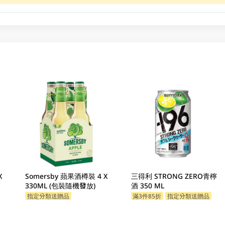
X
Somersby 蘋果酒樽裝 4 X
三得利 STRONG ZERO青檸
330ML (包裝隨機發放)
酒 350 ML
指定分類送贈品
滿3件85折
指定分類送贈品