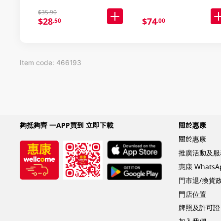
$35.90
$28
$74
.50
.00
Item code: 466193
夠抵夠齊 一APP買到 立即下載
關於惠康
關於惠康
推廣活動及服
惠康 Whats
門市退/換貨
門店位置
牌照及許可證