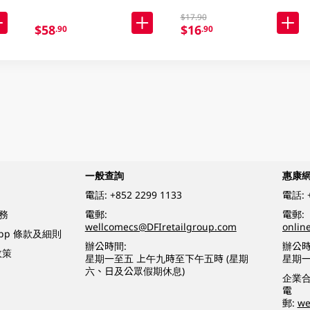
$17.90
$58
$16
.90
.90
一般查詢
惠康
電話:
+852 2299 1133
電話:
務
電郵:
電郵:
wellcomecs@DFIretailgroup.com
onlin
App 條款及細則
辦公時間:
辦公時
政策
星期一至五 上午九時至下午五時 (星期
星期一
六、日及公眾假期休息)
企業
電
郵:
we