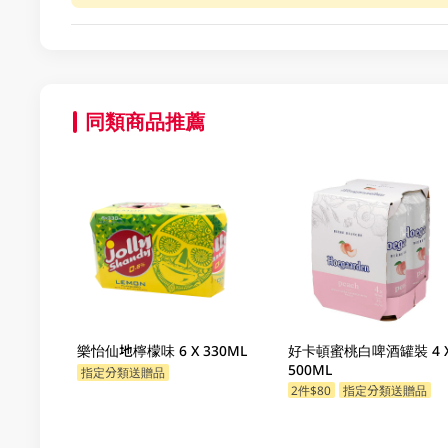
同類商品推薦
樂怡仙地檸檬味 6 X 330ML
好卡頓蜜桃白啤酒罐裝 4 
500ML
指定分類送贈品
2件$80
指定分類送贈品