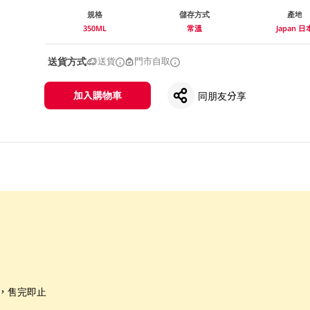
規格
儲存方式
產地
350ML
常溫
Japan 日
送貨方式
送貨
門市自取
加入購物車
同朋友分享
限，售完即止