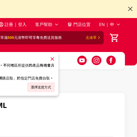
註冊 | 登入
客戶幫助
門店位置
EN | 中
訂單滿
500
元港幣即可享有免費送貨服務
去湊單
，不同地區所提供的產品有機會具
「網購店取」於指定門店免費自取。
選擇送貨方式
ML