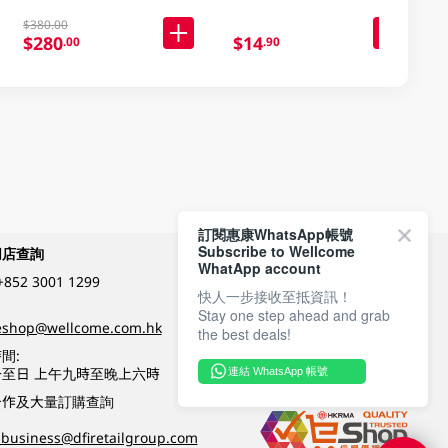
$380.00
$280
$14
.00
.90
訂閱惠康WhatsApp帳號
Subscribe to Wellcome
網店查詢
付款方式
WhatApp account
+852 3001 1299
快人一步接收至抵資訊！
Stay one step ahead and grab
關注我們
eshop@wellcome.com.hk
the best deals!
間:
至日 上午九時至晚上六時
連結 WhatsApp 帳號
優質纲店認證
合作及大量訂購查詢
business@dfiretailgroup.com