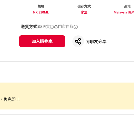
規格
儲存方式
產地
6 X 330ML
常溫
Malaysia 
送貨方式
送貨
門市自取
加入購物車
同朋友分享
限，售完即止