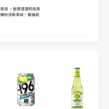
爽香甜 ，散發濃濃的蘋果
上獨特清新果味，是極易