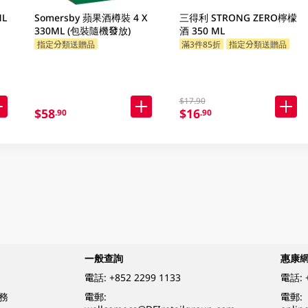
L
Somersby 蘋果酒樽裝 4 X
三得利 STRONG ZERO檸檬
330ML (包裝隨機發放)
酒 350 ML
指定分類送贈品
滿3件85折
指定分類送贈品
$17.90
$58
$16
.90
.90
一般查詢
惠康
電話:
+852 2299 1133
電話:
務
電郵:
電郵: