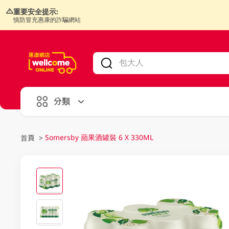
重要安全提示:
慎防冒充惠康的詐騙網站
V
alid Until 30 June 2026
分類
Somersby 蘋果酒罐裝 6 X 330ML
首頁
>