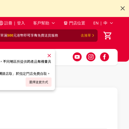
註冊 | 登入
客戶幫助
門店位置
EN | 中
訂單滿
500
元港幣即可享有免費送貨服務
去湊單
，不同地區所提供的產品有機會具
「網購店取」於指定門店免費自取。
選擇送貨方式