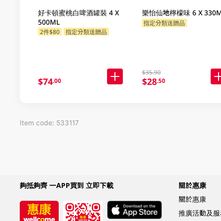
好卡頓蜜桃白啤酒罐裝 4 X
樂怡仙地檸檬味 6 X 330M
500ML
指定分類送贈品
2件$80
指定分類送贈品
$35.90
$74
$28
.00
.50
Item code: 533117
夠抵夠齊 一APP買到 立即下載
關於惠康
關於惠康
推廣活動及服