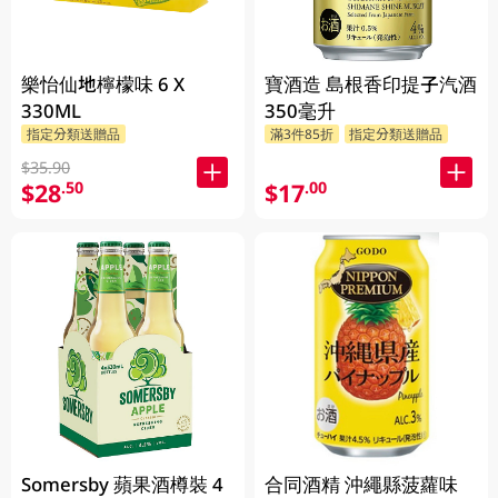
樂怡仙地檸檬味 6 X
寶酒造 島根香印提子汽酒
330ML
350毫升
指定分類送贈品
滿3件85折
指定分類送贈品
$35.90
$28
$17
.50
.00
Somersby 蘋果酒樽裝 4
合同酒精 沖繩縣菠蘿味