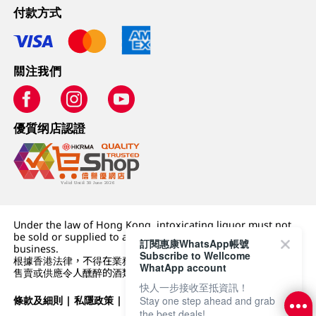
付款方式
關注我們
優質纲店認證
Under the law of Hong Kong, intoxicating liquor must not
be sold or supplied to a minor (under 18) in the course of
訂閱惠康WhatsApp帳號
business.
Subscribe to Wellcome
根據香港法律，不得在業務過程中，向未成年人 (18 歲以下人士)
WhatApp account
售賣或供應令人醺醉的酒類。
快人一步接收至抵資訊！
條款及細則
|
私隱政策
|
DFI零售集團
Stay one step ahead and grab
the best deals!