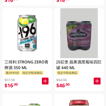
三得利 STRONG ZERO青
詩莊堡 蘋果酒黑莓味四巨
檸酒 350 ML
罐 440 ML
滿3件85折
指定分類送贈品
指定分類送贈品
$17.90
$54.90
$16
$46
.90
.00