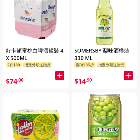
好卡頓蜜桃白啤酒罐裝 4
SOMERSBY 梨味酒樽裝
X 500ML
330 ML
2件$80
指定分類送贈品
滿3件85折
指定分類送贈品
$74
$14
.00
.90