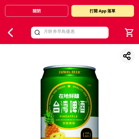
關閉
打開 App 落單
V
alid Until 30 June 2026