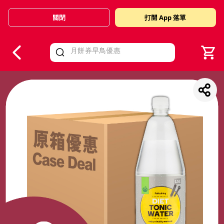
關閉
打開 App 落單
V
alid Until 30 June 2026