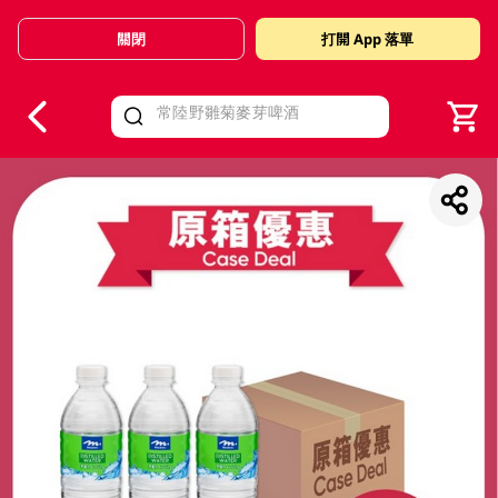
關閉
打開 App 落單
V
alid Until 30 June 2026