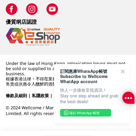
優質纲店認證
Under the law of Hong Kong, intoxicating liquor must not
be sold or supplied to a minor (under 18) in the course of
訂閱惠康WhatsApp帳號
business.
Subscribe to Wellcome
根據香港法律，不得在業務過程中，向未成年人 (18 歲以下人士)
WhatApp account
售賣或供應令人醺醉的酒類。
快人一步接收至抵資訊！
條款及細則
|
私隱政策
|
DFI零售集團
Stay one step ahead and grab
the best deals!
© 2024 Wellcome / Market Place. The Dairy Farm Company
連結 WhatsApp 帳號
Limited. All rights reserved.