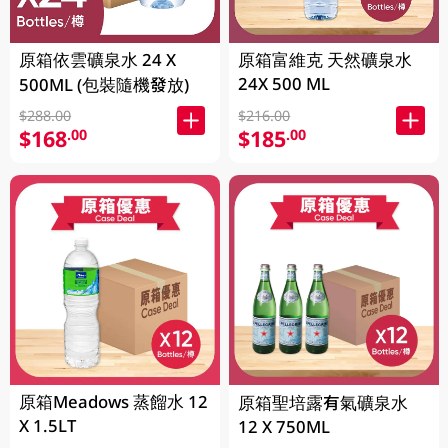
原箱依雲礦泉水 24 X
原箱富維克 天然礦泉水
24X 500 ML
500ML (包裝隨機發放)
$288.00
$216.00
$168
$185
.00
.00
原箱Meadows 蒸餾水 12
原箱聖培露有氣礦泉水
X 1.5LT
12 X 750ML