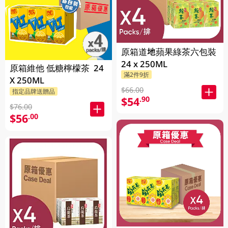
原箱道地蘋果綠茶六包裝
24 x 250ML
原箱維他 低糖檸檬茶 24
滿2件9折
X 250ML
$66.00
指定品牌送贈品
$54
.90
$76.00
$56
.00