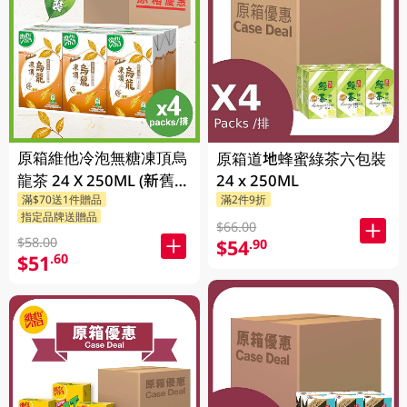
原箱維他冷泡無糖凍頂烏
原箱道地蜂蜜綠茶六包裝
龍茶 24 X 250ML (新舊包
24 x 250ML
滿$70送1件贈品
滿2件9折
裝隨機發貨)
指定品牌送贈品
$66.00
$58.00
$54
.90
$51
.60