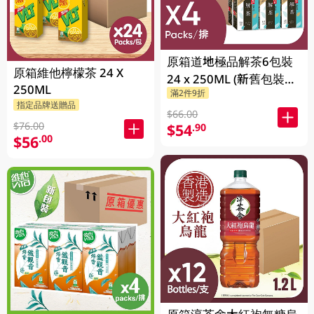
原箱道地極品解茶6包裝
原箱維他檸檬茶 24 X
24 x 250ML (新舊包裝隨
250ML
滿2件9折
機發貨)
指定品牌送贈品
$66.00
$76.00
$54
.90
$56
.00