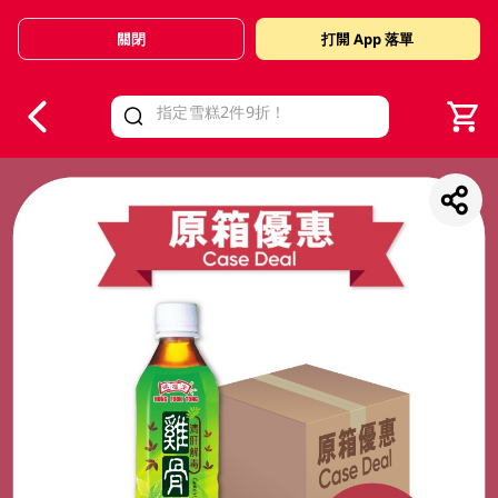
關閉
打開 App 落單
V
alid Until 30 June 2026