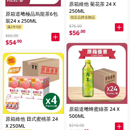
原箱維他 菊花茶 24 X
250ML
原箱道地極品烏龍茶6包
指定品牌送贈品
裝24 x 250ML
$76.00
滿2件9折
$56
.00
$66.00
$54
.90
原箱道地蜂蜜綠茶 24 X
500ML
原箱維他 日式蜜桃茶 24
X 250ML
$216.00