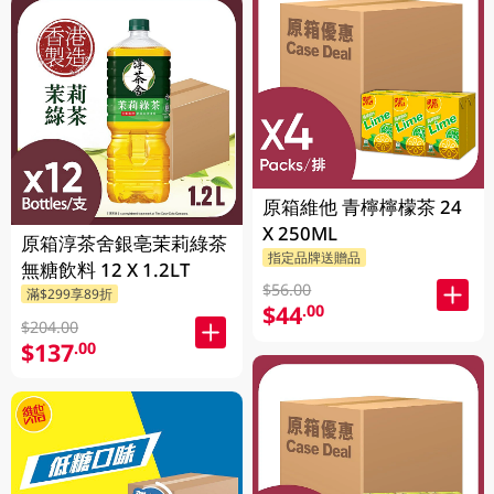
原箱維他 青檸檸檬茶 24
X 250ML
原箱淳茶舍銀亳茉莉綠茶
指定品牌送贈品
無糖飲料 12 X 1.2LT
$56.00
滿$299享89折
$44
.00
$204.00
$137
.00