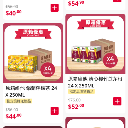
$54
.90
$56.00
$40
.00
原箱維他 清心棧竹蔗茅根
24 X 250ML
原箱維他 錫蘭檸檬茶 24
指定品牌送贈品
X 250ML
$76.00
指定品牌送贈品
$52
.00
$56.00
$44
.00