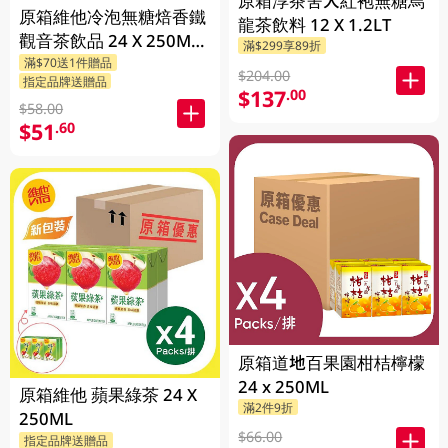
原箱淳茶舍大紅袍無糖烏
原箱維他冷泡無糖焙香鐵
龍茶飲料 12 X 1.2LT
觀音茶飲品 24 X 250ML
滿$299享89折
滿$70送1件贈品
(新舊包裝隨機發貨)
$204.00
指定品牌送贈品
$137
.00
$58.00
$51
.60
原箱道地百果園柑桔檸檬
24 x 250ML
原箱維他 蘋果綠茶 24 X
滿2件9折
250ML
$66.00
指定品牌送贈品