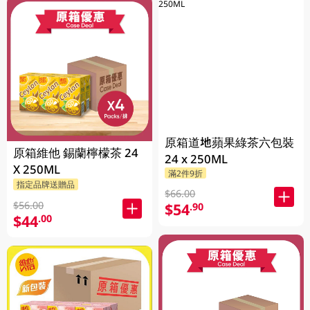
原箱道地蘋果綠茶六包裝
原箱維他 錫蘭檸檬茶 24
24 x 250ML
X 250ML
滿2件9折
指定品牌送贈品
$66.00
$56.00
$54
.90
$44
.00