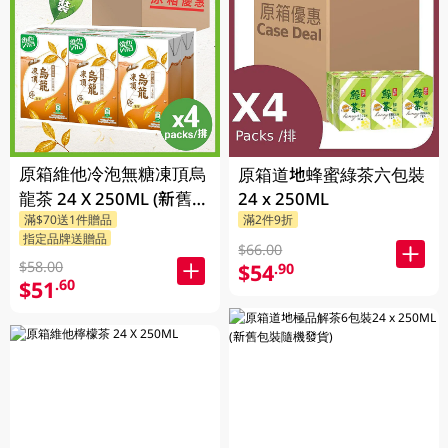
原箱維他冷泡無糖凍頂烏
原箱道地蜂蜜綠茶六包裝
龍茶 24 X 250ML (新舊包
24 x 250ML
滿$70送1件贈品
滿2件9折
裝隨機發貨)
指定品牌送贈品
$66.00
$58.00
$54
.90
$51
.60