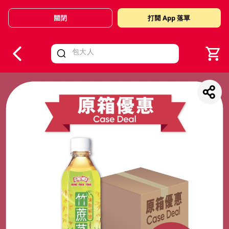
關閉
打開 App 落單
V
alid Until 30 June 2026