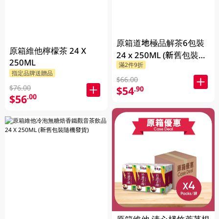
原箱道地極品解茶6包裝
原箱維他檸檬茶 24 X
24 x 250ML (新舊包裝隨
250ML
滿2件9折
機發貨)
指定品牌送贈品
$66.00
$76.00
$54
.90
$56
.00