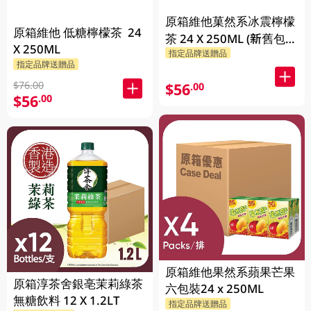
原箱維他菓然系冰震檸檬
原箱維他 低糖檸檬茶 24
茶 24 X 250ML (新舊包裝
X 250ML
指定品牌送贈品
隨機發貨)
指定品牌送贈品
$76.00
$56
.00
$56
.00
原箱維他果然系蘋果芒果
原箱淳茶舍銀亳茉莉綠茶
六包裝24 x 250ML
無糖飲料 12 X 1.2LT
指定品牌送贈品