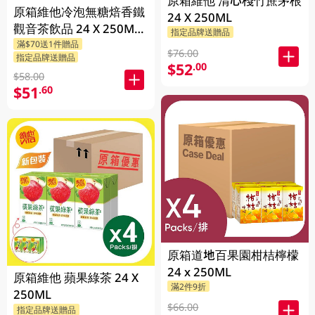
原箱維他 清心棧竹蔗茅根
原箱維他冷泡無糖焙香鐵
24 X 250ML
觀音茶飲品 24 X 250ML
指定品牌送贈品
滿$70送1件贈品
(新舊包裝隨機發貨)
$76.00
指定品牌送贈品
$52
.00
$58.00
$51
.60
原箱道地百果園柑桔檸檬
24 x 250ML
原箱維他 蘋果綠茶 24 X
滿2件9折
250ML
$66.00
指定品牌送贈品