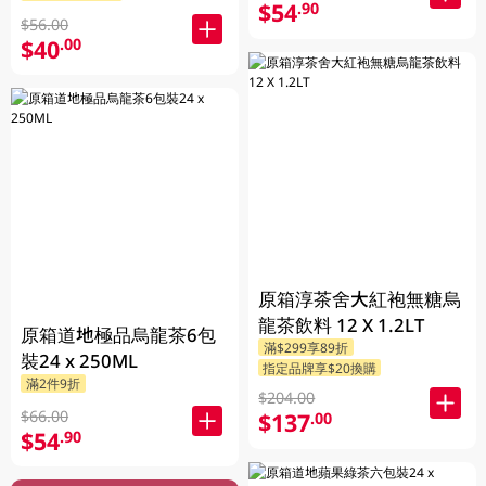
$54
.90
$56.00
$40
.00
原箱淳茶舍大紅袍無糖烏
龍茶飲料 12 X 1.2LT
原箱道地極品烏龍茶6包
滿$299享89折
裝24 x 250ML
指定品牌享$20換購
滿2件9折
$204.00
$66.00
$137
.00
$54
.90