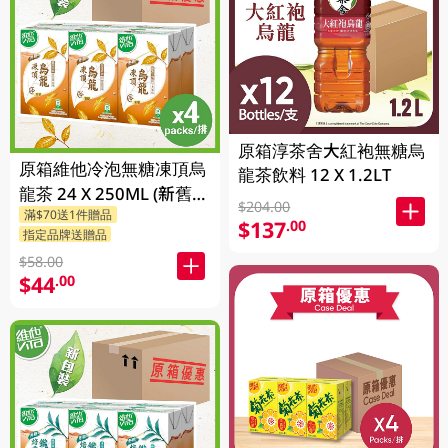
原箱淳茶舍大紅袍無糖烏
原箱維他冷泡無糖凍頂烏
龍茶飲料 12 X 1.2LT
龍茶 24 X 250ML (新舊包
$204.00
滿$70送1件贈品
裝隨機發貨)
$137
.00
指定品牌送贈品
$58.00
$44
.00