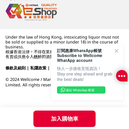
Under the law of Hong Kong, intoxicating liquor must not
be sold or supplied to a minor (under 18) in the course of
business.
訂閱惠康WhatsApp帳號
根據香港法律，不得在業務過程中，向未成年人 (18 歲以下人士)
Subscribe to Wellcome
售賣或供應令人醺醉的酒類。
WhatApp account
條款及細則
|
私隱政策
|
DFI零售集團
快人一步接收至抵資訊！
Stay one step ahead and grab
the best deals!
© 2024 Wellcome / Market Place. The Dairy Farm Company
Limited. All rights reserved.
連結 WhatsApp 帳號
加入購物車