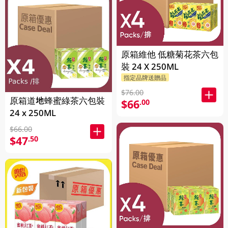
原箱維他 低糖菊花茶六包
裝 24 X 250ML
指定品牌送贈品
$76.00
原箱道地蜂蜜綠茶六包裝
$66
.00
24 x 250ML
$66.00
$47
.50