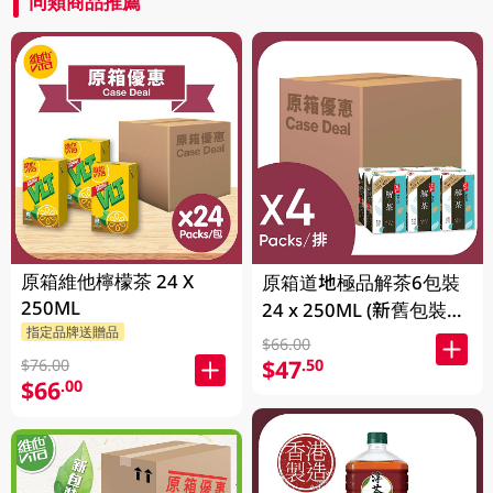
同類商品推薦
原箱維他檸檬茶 24 X
原箱道地極品解茶6包裝
250ML
24 x 250ML (新舊包裝隨
指定品牌送贈品
機發貨)
$66.00
$47
.50
$76.00
$66
.00