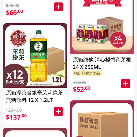
$76.00
$66
.00
原箱維他 清心棧竹蔗茅根
24 X 250ML
指定品牌送贈品
$76.00
$52
.00
原箱淳茶舍銀亳茉莉綠茶
無糖飲料 12 X 1.2LT
$204.00
$137
.00