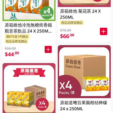
原箱維他 菊花茶 24 X
250ML
指定品牌送贈品
原箱維他冷泡無糖焙香鐵
$76.00
觀音茶飲品 24 X 250ML
$66
.00
滿$70送1件贈品
(新舊包裝隨機發貨)
指定品牌送贈品
$58.00
$44
.00
原箱道地百果園柑桔檸檬
24 x 250ML