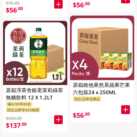
$76.00
$56
.00
$56
.00
原箱維他果然系蘋果芒果
原箱淳茶舍銀亳茉莉綠茶
六包裝24 x 250ML
無糖飲料 12 X 1.2LT
指定品牌送贈品
滿$299享89折
指定品牌享$20換購
$56
.00
$204.00
$137
.00