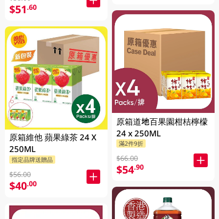
$51
.60
原箱道地百果園柑桔檸檬
24 x 250ML
原箱維他 蘋果綠茶 24 X
滿2件9折
250ML
$66.00
指定品牌送贈品
$54
.90
$56.00
$40
.00