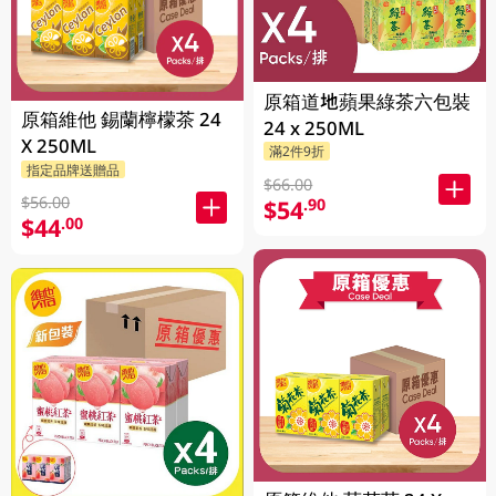
原箱道地蘋果綠茶六包裝
原箱維他 錫蘭檸檬茶 24
24 x 250ML
X 250ML
滿2件9折
指定品牌送贈品
$66.00
$56.00
$54
.90
$44
.00