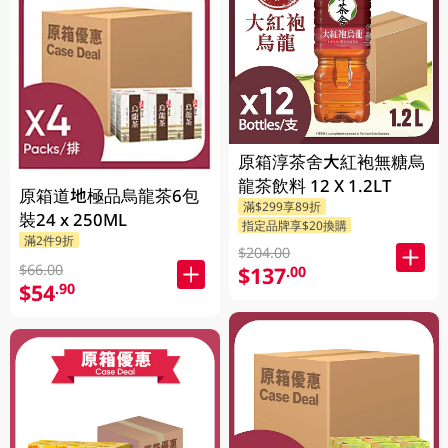
原箱淳茶舍大紅袍無糖烏
龍茶飲料 12 X 1.2LT
原箱道地極品烏龍茶6包
滿$299享89折
裝24 x 250ML
指定品牌享$20換購
滿2件9折
$204.00
$66.00
$137
.00
$54
.90