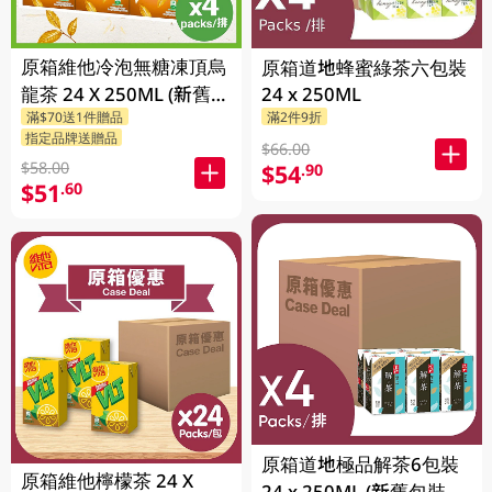
原箱維他冷泡無糖凍頂烏
原箱道地蜂蜜綠茶六包裝
龍茶 24 X 250ML (新舊包
24 x 250ML
滿$70送1件贈品
滿2件9折
裝隨機發貨)
指定品牌送贈品
$66.00
$58.00
$54
.90
$51
.60
原箱道地極品解茶6包裝
原箱維他檸檬茶 24 X
24 x 250ML (新舊包裝隨