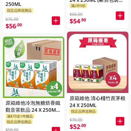
250ML
滿2件9折
機發貨)
指定品牌送贈品
$66.00
$76.00
$54
.90
$56
.00
原箱維他 清心棧竹蔗茅根
原箱維他冷泡無糖焙香鐵
24 X 250ML
觀音茶飲品 24 X 250ML
指定品牌送贈品
滿$70送1件贈品
(新舊包裝隨機發貨)
$76.00
指定品牌送贈品
$52
.00
$58.00