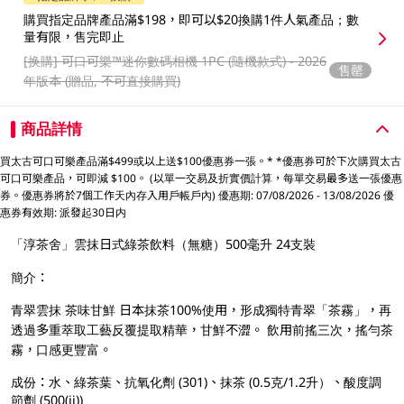
購買指定品牌產品滿$198，即可以$20換購1件人氣產品；數
量有限，售完即止
[换購]
可口可樂™️迷你數碼相機 1PC (隨機款式) - 2026
售罄
年版本 (贈品, 不可直接購買)
商品詳情
買太古可口可樂產品滿$499或以上送$100優惠券一張。* *優惠券可於下次購買太古
可口可樂產品，可即減 $100。 (以單一交易及折實價計算，每單交易最多送一張優惠
券。優惠券將於7個工作天內存入用戶帳戶內) 優惠期: 07/08/2026 - 13/08/2026 優
惠券有效期: 派發起30日内
「淳茶舍」雲抹日式綠茶飲料（無糖）500毫升 24支裝
簡介：
青翠雲抹 茶味甘鮮 日本抹茶100%使用，形成獨特青翠「茶霧」，再
透過多重萃取工藝反覆提取精華，甘鮮不澀。 飲用前搖三次，搖勻茶
霧，口感更豐富。
成份：水、綠茶葉、抗氧化劑 (301)、抹茶 (0.5克/1.2升）、酸度調
節劑 (500(ii))