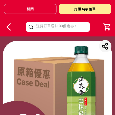
關閉
打開 App 落單
V
alid Until 30 June 2026