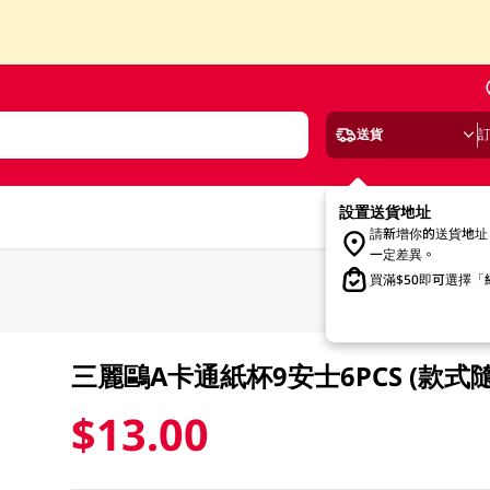
送貨
設置送貨地址
請新增你的送貨地址
一定差異。
買滿$50即可選擇
三麗鷗A卡通紙杯9安士6PCS (款式
$13.00