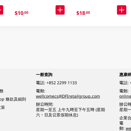
$10
$18
.00
.00
一般查詢
惠康
電話:
+852 2299 1133
電話:
務
電郵:
電郵:
wellcomecs@DFIretailgroup.com
onlin
App 條款及細則
辦公時間:
辦公時
政策
星期一至五 上午九時至下午五時 (星期
星期一
六、日及公眾假期休息)
企業
電
郵:
we