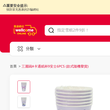
重要安全提示:
慎防冒充惠康的詐騙網站
V
alid Until 30 June 2026
分類
首頁
>
三麗鷗A卡通紙杯9安士6PCS (款式隨機發貨)