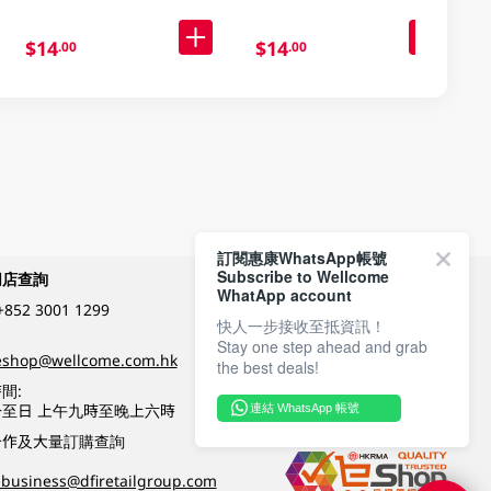
$14
$14
.00
.00
訂閱惠康WhatsApp帳號
Subscribe to Wellcome
網店查詢
付款方式
WhatApp account
+852 3001 1299
快人一步接收至抵資訊！
Stay one step ahead and grab
關注我們
eshop@wellcome.com.hk
the best deals!
間:
至日 上午九時至晚上六時
連結 WhatsApp 帳號
優質纲店認證
合作及大量訂購查詢
business@dfiretailgroup.com