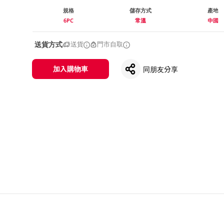
規格
儲存方式
產地
6PC
常溫
中國
送貨方式
送貨
門市自取
加入購物車
同朋友分享