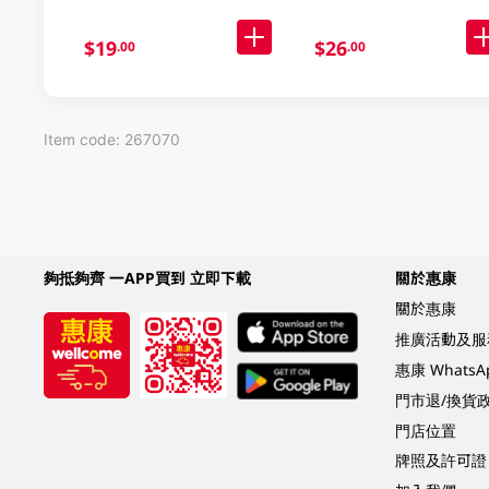
$19
$26
.00
.00
Item code: 267070
夠抵夠齊 一APP買到 立即下載
關於惠康
關於惠康
推廣活動及服
惠康 Whats
門市退/換貨
門店位置
牌照及許可證