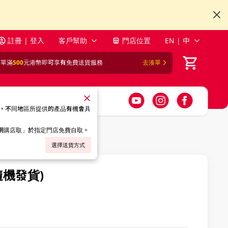
註冊 | 登入
客戶幫助
門店位置
EN | 中
訂單滿
500
元港幣即可享有免費送貨服務
去湊單
，不同地區所提供的產品有機會具
「網購店取」於指定門店免費自取。
選擇送貨方式
隨機發貨)