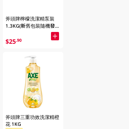
斧頭牌檸檬洗潔精泵裝
1.3KG(新舊包裝隨機發
送)
$25
.90
斧頭牌三重功效洗潔精橙
花 1KG