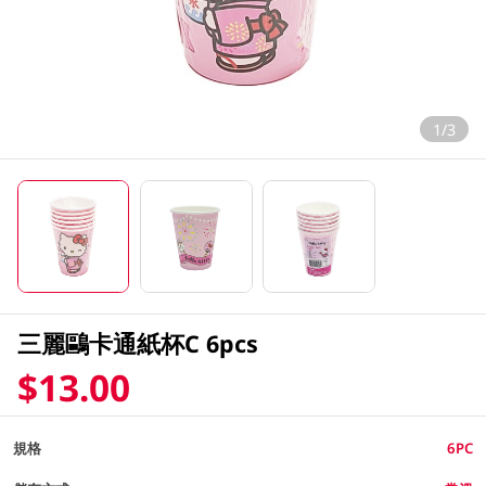
1/3
三麗鷗卡通紙杯C 6pcs
$13.00
規格
6PC