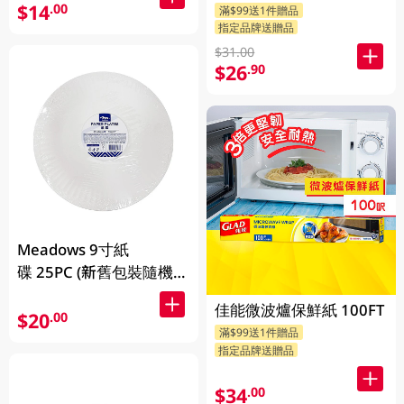
$14
.00
滿$99送1件贈品
指定品牌送贈品
$31.00
$26
.90
Meadows 9寸紙
碟 25PC (新舊包裝隨機發
貨
佳能微波爐保鮮紙 100FT
$20
.00
滿$99送1件贈品
指定品牌送贈品
$34
.00