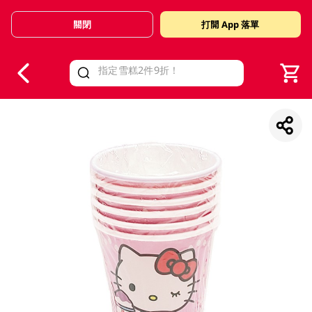
關閉
打開 App 落單
V
alid Until 30 June 2026