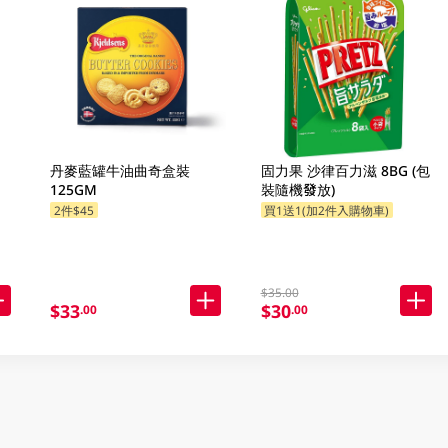
丹麥藍罐牛油曲奇盒裝
固力果 沙律百力滋 8BG (包
125GM
裝隨機發放)
2件$45
買1送1(加2件入購物車)
$35.00
$33
$30
.00
.00