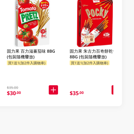
固力果 百力滋蕃茄味 8BG
固力果 朱古力百奇餅乾條
(包裝隨機發放)
8BG (包裝隨機發放)
買1送1(加2件入購物車)
買1送1(加2件入購物車)
$35.00
$30
$35
.00
.00