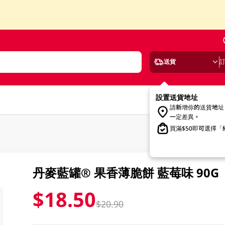
送貨
設置送貨地址
請新增你的送貨地址
一定差異。
買滿$50即可選擇
丹麥藍罐® 果香薄脆餅 藍莓味 90G
$18.50
$20.90