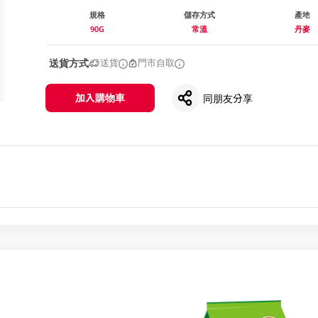
規格
儲存方式
產地
90G
常溫
丹麥
送貨方式
送貨
門市自取
加入購物車
同朋友分享