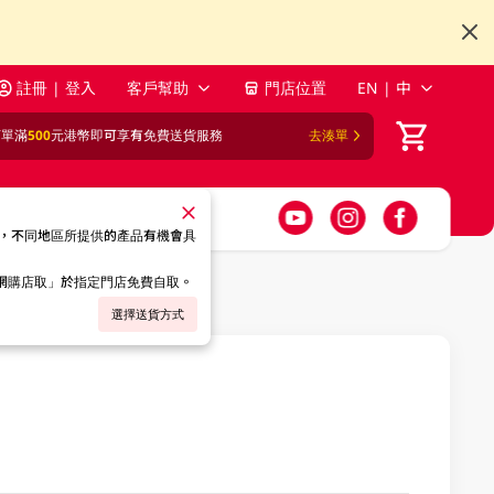
註冊 | 登入
客戶幫助
門店位置
EN | 中
訂單滿
500
元港幣即可享有免費送貨服務
去湊單
，不同地區所提供的產品有機會具
「網購店取」於指定門店免費自取。
選擇送貨方式