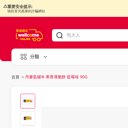
重要安全提示:
慎防冒充惠康的詐騙網站
V
alid Until 30 June 2026
分類
丹麥藍罐® 果香薄脆餅 藍莓味 90G
首頁
>