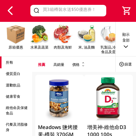
V
alid Until 30 June 2026
顯示
全部
原箱優惠
水果及蔬菜
肉類及海鮮
米, 油及麵
乳製品,冷凍
早餐及
食品及蛋類
所有
篩選
推薦
高銷量
價格
優質蛋白
運動飲品
健康零食
維他命及保健
食品
代餐及消脂修
Meadows 鹽烤腰
增美神-維他命D3
身
果-樽裝 370GM
1000 100s