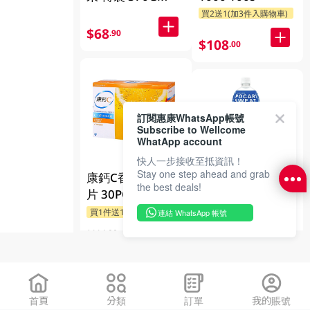
買
$68
.90
$108
.00
訂閱惠康WhatsApp帳號
Subscribe to Wellcome
WhatApp account
快人一步接收至抵資訊！
Stay one step ahead and grab
康鈣C香橙味水溶
the best deals!
寶礦力水特電解質
片 30PC
補充飲料 1.5LT
買1件送1件贈品
連結 WhatsApp 帳號
$114.00
$22
$96
.50
.90
首頁
分類
訂單
我的賬號