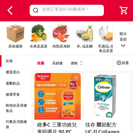
V
alid Until 30 June 2026
顯示
全部
原箱優惠
水果及蔬菜
肉類及海鮮
米, 油及麵
乳製品,冷凍
早餐及
食品及蛋類
所有
篩選
推薦
高銷量
價格
優質蛋白
運動飲品
健康零食
維他命及保健
食品
代餐及消脂修
維多C 三重功效兒
佳存 關節配方
身
童咀嚼片 90 PC
UC-II Collagen