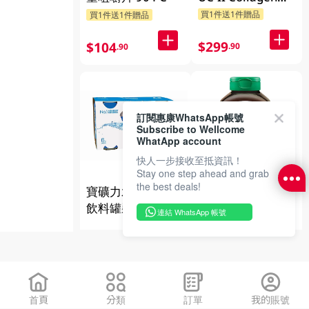
30片
買1件送1件贈品
買1件送1件贈品
$299
$104
.90
.90
訂閱惠康WhatsApp帳號
Subscribe to Wellcome
WhatApp account
快人一步接收至抵資訊！
Stay one step ahead and grab
the best deals!
增美神-維他命C
寶礦力水特電解質
TR 1000 100s
飲料罐裝 6 X
連結 WhatsApp 帳號
340ML
買
$39
.00
$242
.00
首頁
分類
訂單
我的賬號