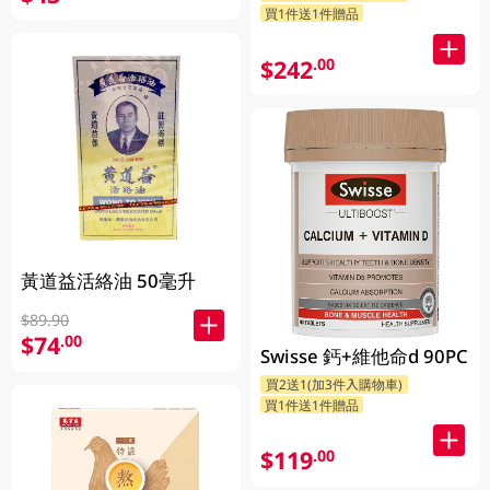
買1件送1件贈品
$242
.00
黃道益活絡油 50毫升
$89.90
$74
.00
Swisse 鈣+維他命d 90PC
買2送1(加3件入購物車)
買1件送1件贈品
$119
.00