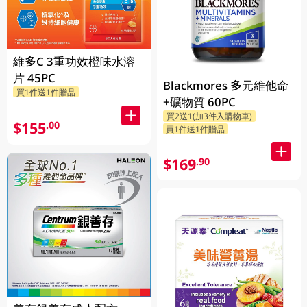
維多C 3重功效橙味水溶
片 45PC
Blackmores 多元維他命
買1件送1件贈品
+礦物質 60PC
買2送1(加3件入購物車)
$155
.00
買1件送1件贈品
$169
.90