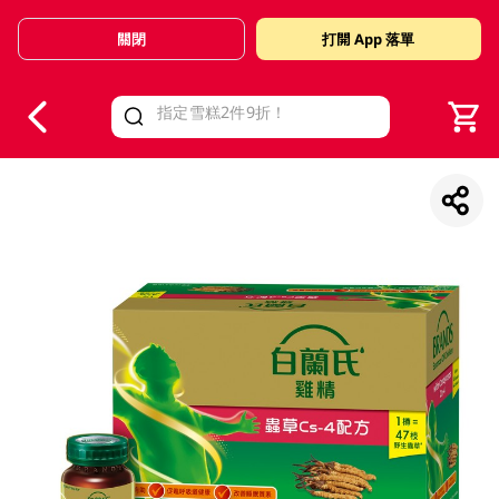
關閉
打開 App 落單
V
alid Until 30 June 2026