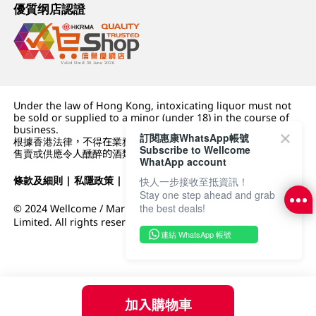
優質纲店認證
Under the law of Hong Kong, intoxicating liquor must not
be sold or supplied to a minor (under 18) in the course of
business.
訂閱惠康WhatsApp帳號
根據香港法律，不得在業務過程中，向未成年人 (18 歲以下人士)
Subscribe to Wellcome
售賣或供應令人醺醉的酒類。
WhatApp account
條款及細則
|
私隱政策
|
DFI零售集團
快人一步接收至抵資訊！
Stay one step ahead and grab
the best deals!
© 2024 Wellcome / Market Place. The Dairy Farm Company
Limited. All rights reserved.
連結 WhatsApp 帳號
加入購物車