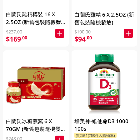
白蘭氏雞精樽裝 16 X
白蘭氏雞精 6 X 2.5OZ (新
2.5OZ (新舊包裝隨機發
舊包裝隨機發放)
放)
$237.00
$100.00
$169
$94
.00
.00
白蘭氏冰糖燕窩 6 X
增美神-維他命D3 1000
100s
70GM (新舊包裝隨機發
買2送1(加3件入購物車)
放)
$248.00