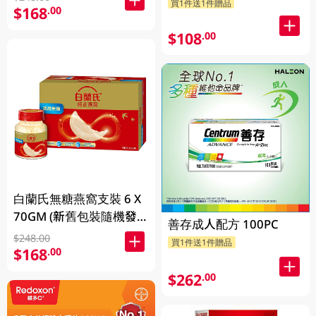
買1件送1件贈品
$168
.00
$108
.00
白蘭氏無糖燕窩支裝 6 X
70GM (新舊包裝隨機發
善存成人配方 100PC
放)
$248.00
買1件送1件贈品
$168
.00
$262
.00