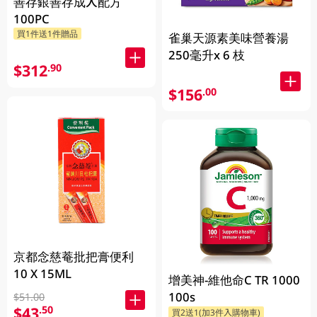
善存銀善存成人配方
100PC
買1件送1件贈品
雀巢天源素美味營養湯
250毫升x 6 枝
$312
.90
$156
.00
京都念慈菴批把膏便利
10 X 15ML
增美神-維他命C TR 1000
100s
$51.00
$43
.50
買2送1(加3件入購物車)