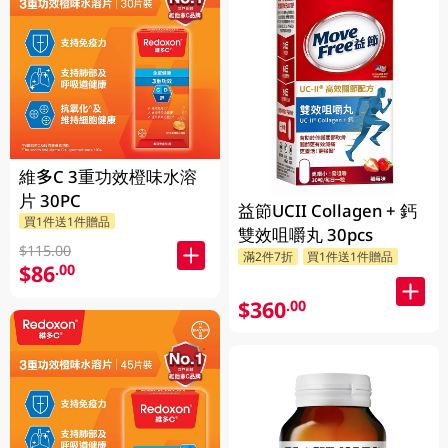
維多C 3重功效橙味水溶
片 30PC
益節UCII Collagen + 鈣
買1件送1件贈品
雙效咀嚼丸 30pcs
$115.00
滿2件7折
買1件送1件贈品
$86
.00
$360
.00