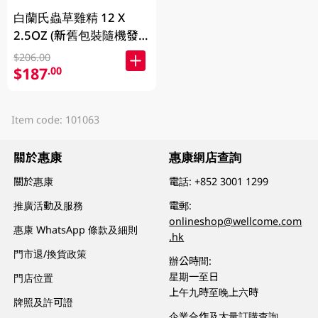
白蘭氏蟲草雞精 12 X
2.5OZ (新舊包裝隨機發
放)
$206.00
$187
.00
Item code: 101063
關於惠康
惠康網店查詢
關於惠康
電話:
+852 3001 1299
推廣活動及服務
電郵:
onlineshop@wellcome.com
惠康 WhatsApp 條款及細則
.hk
門市退/換貨政策
辦公時間:
星期一至日
門店位置
上午九時至晚上六時
牌照及許可證
企業合作及大量訂購查詢