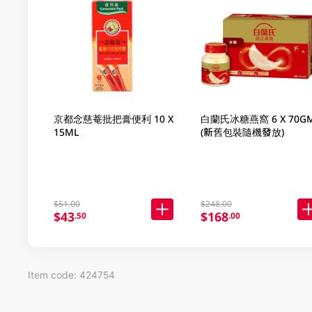
京都念慈菴批把膏便利 10 X
白蘭氏冰糖燕窩 6 X 70G
15ML
(新舊包裝隨機發放)
$51.00
$248.00
$43
$168
.50
.00
Item code: 424754