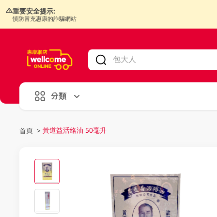
重要安全提示:
慎防冒充惠康的詐騙網站
V
alid Until 30 June 2026
分類
黃道益活絡油 50毫升
首頁
>