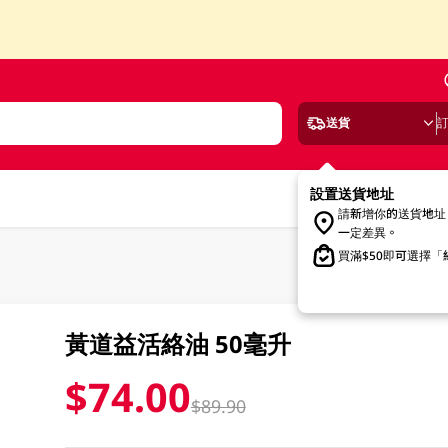
送貨
設置送貨地址
請新增你的送貨地址
一定差異。
買滿$50即可選擇
黃道益活絡油 50毫升
$74.00
$89.90