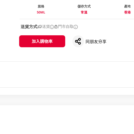
規格
儲存方式
產地
50ML
常溫
香港
送貨方式
送貨
門市自取
加入購物車
同朋友分享