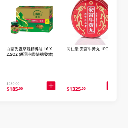
白蘭氏蟲草雞精樽裝 16 X
同仁堂 安宮牛黃丸 1PC
2.5OZ (新舊包裝隨機發放)
$280.00
$185
$1325
.00
.00