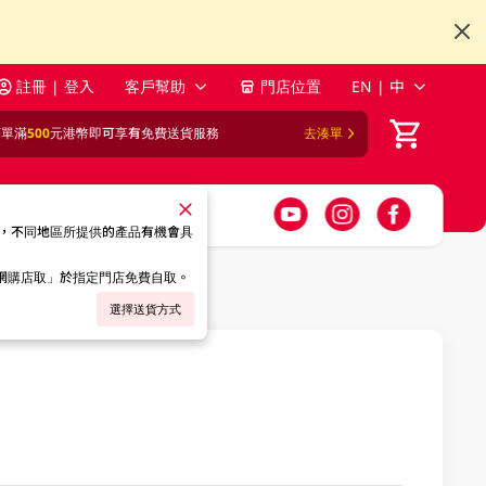
註冊 | 登入
客戶幫助
門店位置
EN | 中
訂單滿
500
元港幣即可享有免費送貨服務
去湊單
，不同地區所提供的產品有機會具
「網購店取」於指定門店免費自取。
選擇送貨方式