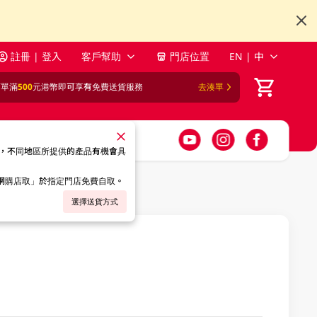
註冊 | 登入
客戶幫助
門店位置
EN | 中
訂單滿
500
元港幣即可享有免費送貨服務
去湊單
，不同地區所提供的產品有機會具
「網購店取」於指定門店免費自取。
選擇送貨方式