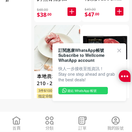
(經解凍處理)
300GM
$49.00
$48.00
$47
$38
.00
.00
訂閱惠康WhatsApp帳號
Subscribe to Wellcome
WhatApp account
快人一步接收至抵資訊！
Stay one step ahead and grab
DIAMANTINA 無
本地農場新鮮唐排
the best deals!
激素添加 澳洲冰
210 - 250GM 1PK
鮮100日穀飼安格
3件$100
連結 WhatsApp 帳號
指定分類85折
斯牛柳 180克
$169
.00
$49
.00
首頁
分類
訂單
我的賬號