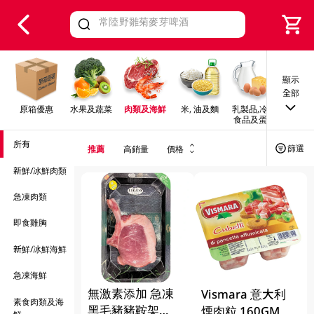
V
alid Until 30 June 2026
顯示
全部
原箱優惠
水果及蔬菜
肉類及海鮮
米, 油及麵
乳製品,冷凍
早餐及
食品及蛋類
所有
篩選
推薦
高銷量
價格
新鮮/冰鮮肉類
急凍肉類
即食雞胸
新鮮/冰鮮海鮮
急凍海鮮
無激素添加 急凍
Vismara 意大利
素食肉類及海
黑毛豬豬鞍架
煙肉粒 160GM
鮮