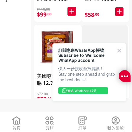
180GM
$110.00
$99
$58
.00
.00
FAILED
訂閱惠康WhatsApp帳號
Subscribe to Wellcome
WhatApp account
快人一步接收至抵資訊！
Stay one step ahead and grab
美國尊遜 蒜味煙
高雲牌 西班牙豬
the best deals!
腸 12.7OZ
梅片 200GM
連結 WhatsApp 帳號
$72.00
$50.00
$53
$45
.00
.00
頭3件|新人價
首頁
分類
訂單
我的賬號