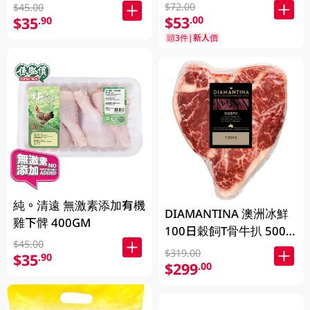
$72.00
$45.00
$53
.00
$35
.90
頭3件|新人價
純。清遠 無激素添加有機
DIAMANTINA 澳洲冰鮮
雞下髀 400GM
100日穀飼T骨牛扒 500
$45.00
克 (包裝隨機發貨)
$319.00
$35
.90
$299
.00