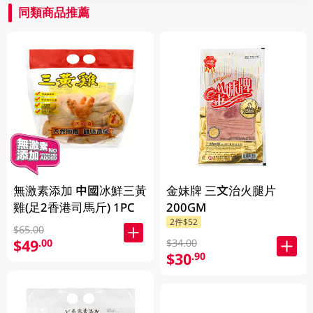
同類商品推薦
無激素添加 中國冰鮮三黃
金妹牌 三文治火腿片
雞(足2香港司馬斤) 1PC
200GM
2件$52
$65.00
$49
.00
$34.00
$30
.90