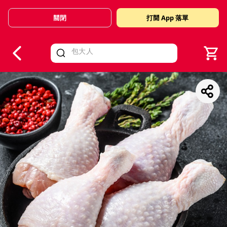
關閉
打開 App 落單
V
alid Until 30 June 2026