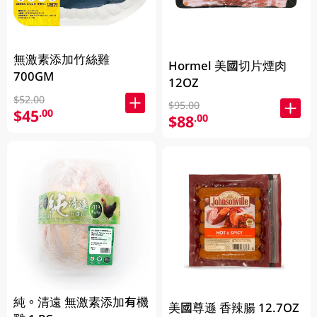
無激素添加竹絲雞
Hormel 美國切片煙肉
700GM
12OZ
$52.00
$95.00
$45
.00
$88
.00
純。清遠 無激素添加有機
美國尊遜 香辣腸 12.7OZ