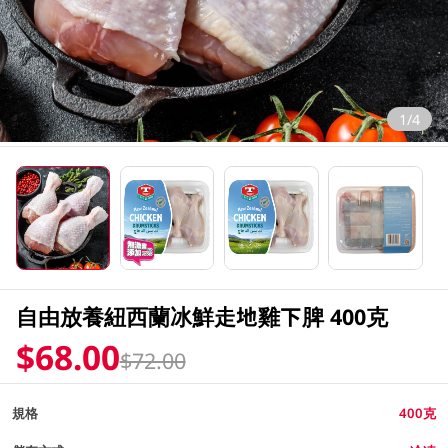
1/4
自由放養紐西蘭冰鮮走地雞下脾 400克
$68.00
$72.00
規格
400克