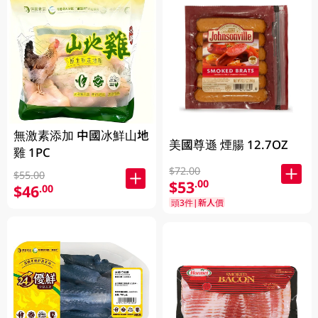
無激素添加 中國冰鮮山地
美國尊遜 煙腸 12.7OZ
雞 1PC
$72.00
$55.00
$53
.00
$46
.00
頭3件|新人價