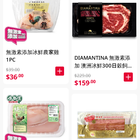
無激素添加冰鮮農家雞
DIAMANTINA 無激素添
1PC
加 澳洲冰鮮300日穀飼和
$39.00
牛肉眼扒SB4+ 200克
$36
.00
$229.00
$159
.00