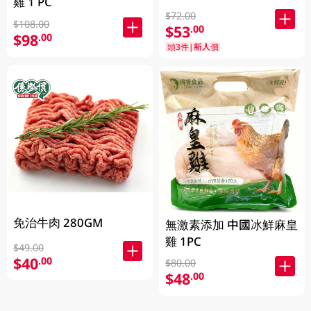
雞 1 PC
$72.00
$108.00
$53
.00
$98
.00
頭3件|新人價
免治牛肉 280GM
無激素添加 中國冰鮮麻皇
雞 1PC
$49.00
$40
.00
$80.00
$48
.00