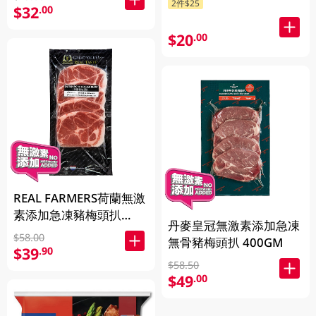
2件$25
$32
.00
$20
.00
REAL FARMERS荷蘭無激
素添加急凍豬梅頭扒
丹麥皇冠無激素添加急凍
400GM
$58.00
無骨豬梅頭扒 400GM
$39
.90
$58.50
$49
.00