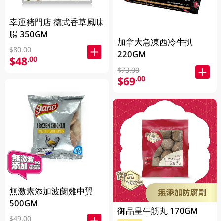
幸運豬門店 德式香草風味
腸 350GM
加拿大急凍西冷牛扒
$80.00
220GM
$48
.00
$73.00
$69
.00
無激素添加波蘭雞中翼
500GM
御品皇牛筋丸 170GM
$49.00