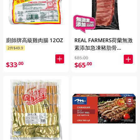
廚師牌高級雞肉腸 12OZ
REAL FARMERS荷蘭無激
素添加急凍豬肋骨
2件$49.9
500GM
$85.00
$33
.00
$65
.00