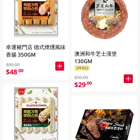
幸運豬門店 德式煙燻風味
澳洲和牛芝士漢堡
香腸 350GM
130GM
$80.00
2件$52
$48
.00
$50.00
$29
.00