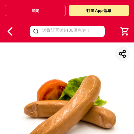
關閉
打開 App 落單
V
alid Until 30 June 2026