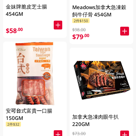
金妹牌脆皮芝士腸
Meadows加拿大急凍穀
454GM
飼牛仔骨 454GM
2件$150
$58
.00
$98.00
$79
.00
安可台式富貴一口腸
加拿大急凍肉眼牛扒
150GM
220GM
2件$32
$73.00