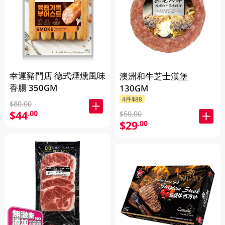
幸運豬門店 德式煙燻風味
澳洲和牛芝士漢堡
香腸 350GM
130GM
4件$88
$80.00
$44
.00
$50.00
$29
.00