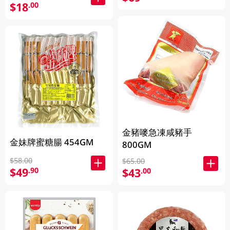
$18
.00
金豬嘜急凍咸豬手
金妹牌蜜糖腸 454GM
800GM
$58.00
$65.00
$49
.90
$43
.00