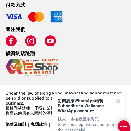
付款方式
關注我們
優質纲店認證
Under the law of Hong Kong, intoxicating liquor must not
be sold or supplied to a minor (under 18) in the course of
訂閱惠康WhatsApp帳號
business.
Subscribe to Wellcome
根據香港法律，不得在業務過程中，向未成年人 (18 歲以下人士)
WhatApp account
售賣或供應令人醺醉的酒類。
快人一步接收至抵資訊！
條款及細則
|
私隱政策
|
DFI零售集團
Stay one step ahead and grab
the best deals!