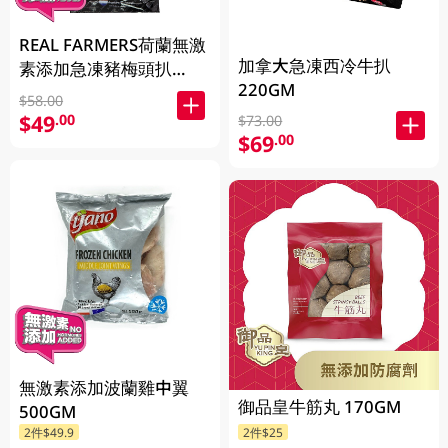
REAL FARMERS荷蘭無激
加拿大急凍西冷牛扒
素添加急凍豬梅頭扒
220GM
400GM
$58.00
$49
.00
$73.00
$69
.00
無激素添加波蘭雞中翼
御品皇牛筋丸 170GM
500GM
2件$49.9
2件$25