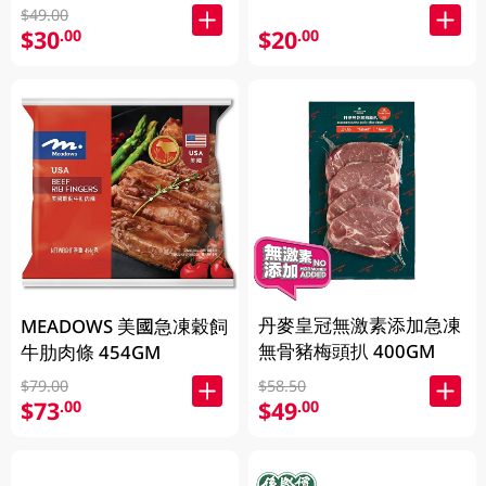
$49.00
$30
$20
.00
.00
丹麥皇冠無激素添加急凍
MEADOWS 美國急凍穀飼
無骨豬梅頭扒 400GM
牛肋肉條 454GM
$79.00
$58.50
$73
$49
.00
.00