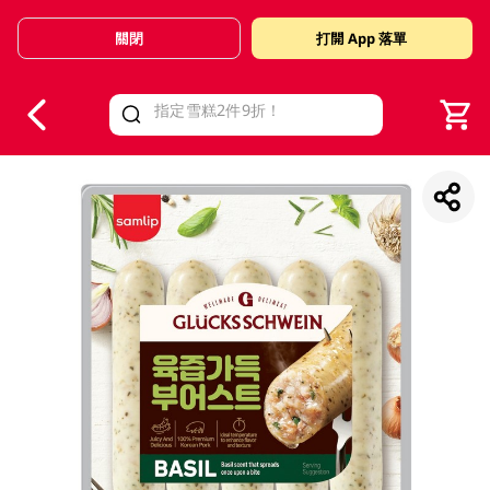
關閉
打開 App 落單
V
alid Until 30 June 2026