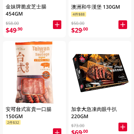
金妹牌脆皮芝士腸
澳洲和牛漢堡 130GM
454GM
4件$88
$58.00
$50.00
$49
$29
.90
.00
安可台式富貴一口腸
加拿大急凍肉眼牛扒
150GM
220GM
2件$32
$73.00
$69
.00