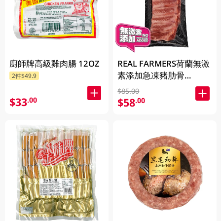
廚師牌高級雞肉腸 12OZ
REAL FARMERS荷蘭無激
素添加急凍豬肋骨
2件$49.9
500GM
$85.00
$33
.00
$58
.00