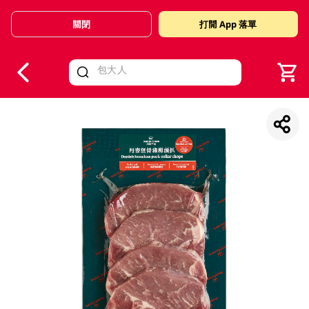
關閉
打開 App 落單
V
alid Until 30 June 2026