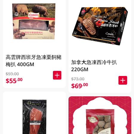
高雲牌西班牙急凍栗飼豬
加拿大急凍西冷牛扒
梅扒 400GM
220GM
$59.00
$73.00
$55
.00
$69
.00