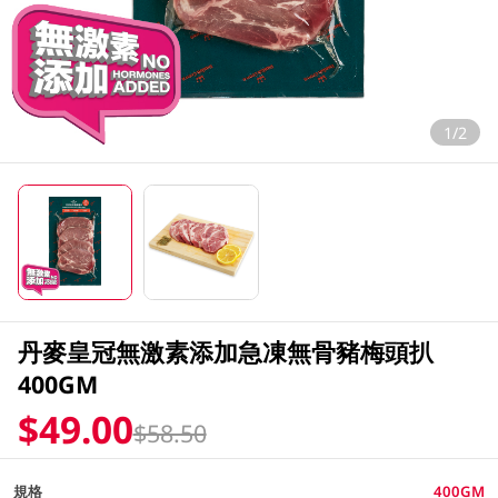
1/2
丹麥皇冠無激素添加急凍無骨豬梅頭扒
400GM
$49.00
$58.50
規格
400GM