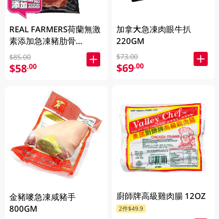
加拿大急凍肉眼牛扒
REAL FARMERS荷蘭無激
220GM
素添加急凍豬肋骨
500GM
$73.00
$85.00
$69
.00
$58
.00
廚師牌高級雞肉腸 12OZ
金豬嘜急凍咸豬手
800GM
2件$49.9