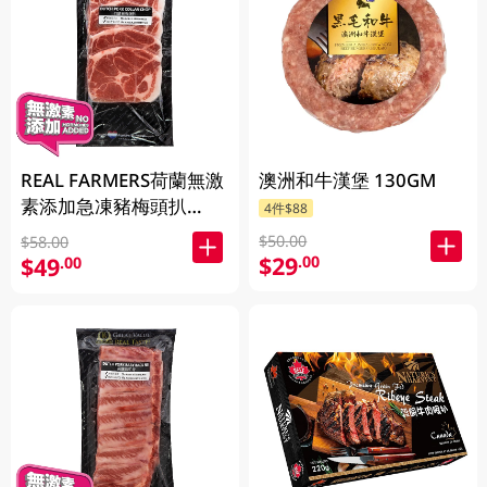
REAL FARMERS荷蘭無激
澳洲和牛漢堡 130GM
素添加急凍豬梅頭扒
4件$88
400GM
$50.00
$58.00
$29
.00
$49
.00