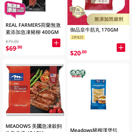
REAL FARMERS荷蘭無激
御品皇牛筋丸 170GM
素添加急凍豬柳 400GM
2件$25
$79.00
$69
.90
$20
.00
MEADOWS 美國急凍穀飼
Meadows豬柳漢堡扒