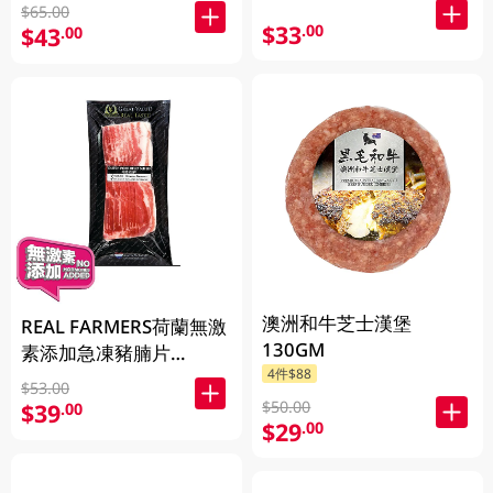
$65.00
$33
.00
$43
.00
澳洲和牛芝士漢堡
REAL FARMERS荷蘭無激
130GM
素添加急凍豬腩片
4件$88
200GM
$53.00
$50.00
$39
.00
$29
.00