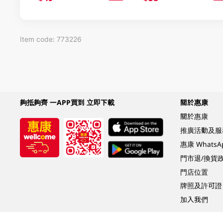
Item code: 773226
夠抵夠齊 一APP買到 立即下載
關於惠康
關於惠康
推廣活動及服
惠康 Whats
門市退/換貨
門店位置
牌照及許可證
加入我們