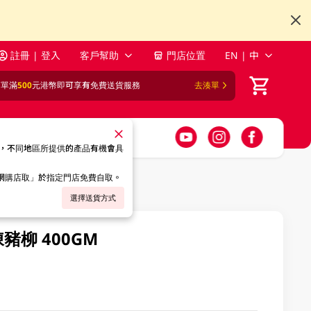
註冊 | 登入
客戶幫助
門店位置
EN | 中
訂單滿
500
元港幣即可享有免費送貨服務
去湊單
，不同地區所提供的產品有機會具
「網購店取」於指定門店免費自取。
選擇送貨方式
豬柳 400GM