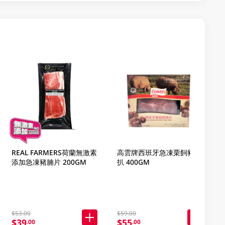
REAL FARMERS荷蘭無激素
高雲牌西班牙急凍栗飼豬梅
添加急凍豬腩片 200GM
扒 400GM
$53.00
$59.00
$39
$55
.00
.00