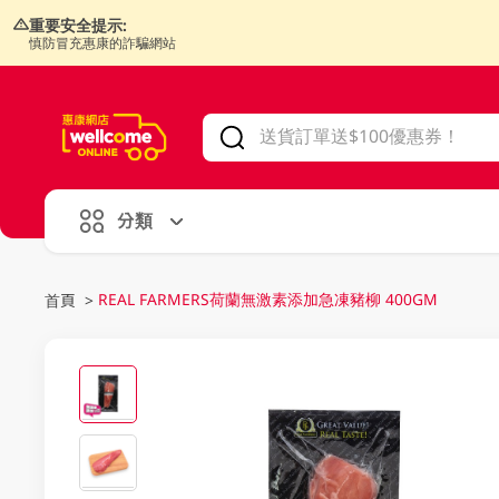
重要安全提示:
慎防冒充惠康的詐騙網站
V
alid Until 30 June 2026
分類
REAL FARMERS荷蘭無激素添加急凍豬柳 400GM
首頁
>