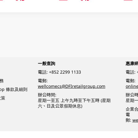
一般查詢
惠康
電話:
+852 2299 1133
電話:
務
電郵:
電郵:
wellcomecs@DFIretailgroup.com
onlin
App 條款及細則
辦公時間:
辦公時
政策
星期一至五 上午九時至下午五時 (星期
星期一
六、日及公眾假期休息)
企業
電
郵:
we