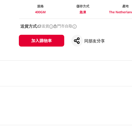
規格
儲存方式
產地
400GM
急凍
The Netherla
送貨方式
送貨
門市自取
加入購物車
同朋友分享