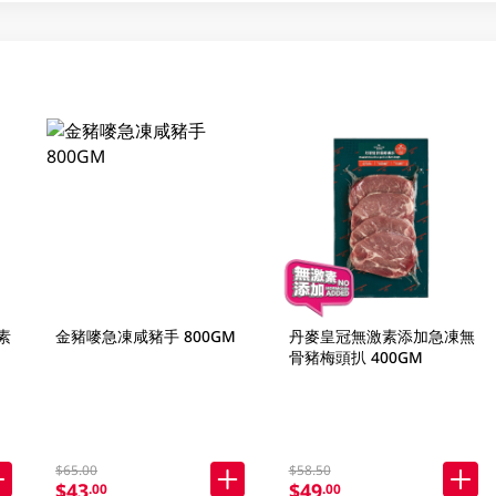
素
金豬嘜急凍咸豬手 800GM
丹麥皇冠無激素添加急凍無
骨豬梅頭扒 400GM
$65.00
$58.50
$43
$49
.00
.00