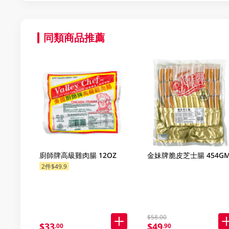
同類商品推薦
廚師牌高級雞肉腸 12OZ
金妹牌脆皮芝士腸 454G
2件$49.9
$58.00
$33
$49
.00
.90