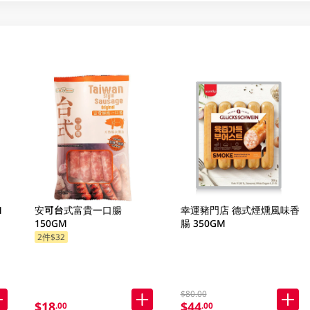
M
安可台式富貴一口腸
幸運豬門店 德式煙燻風味香
150GM
腸 350GM
2件$32
$80.00
$18
$44
.00
.00