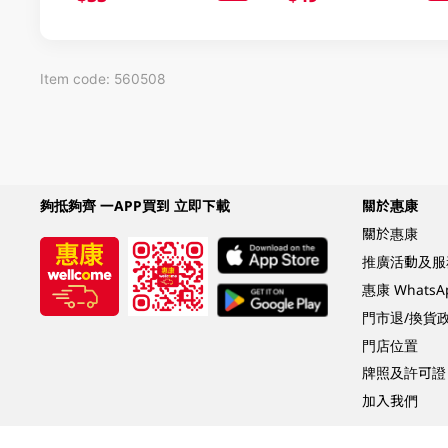
Item code: 560508
夠抵夠齊 一APP買到 立即下載
關於惠康
關於惠康
推廣活動及服
惠康 Whats
門市退/換貨
門店位置
牌照及許可證
加入我們