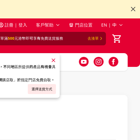
註冊 | 登入
客戶幫助
門店位置
EN | 中
訂單滿
500
元港幣即可享有免費送貨服務
去湊單
，不同地區所提供的產品有機會具
「網購店取」於指定門店免費自取。
選擇送貨方式