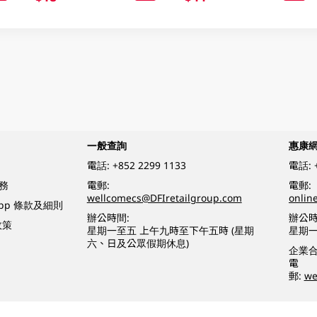
一般查詢
惠康
電話:
+852 2299 1133
電話:
務
電郵:
電郵:
wellcomecs@DFIretailgroup.com
onlin
App 條款及細則
辦公時間:
辦公時
政策
星期一至五 上午九時至下午五時 (星期
星期一
六、日及公眾假期休息)
企業
電
郵:
we