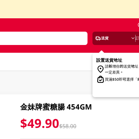
送貨
設置送貨地址
請新增你的送貨地址
一定差異。
買滿$50即可選擇
金妹牌蜜糖腸 454GM
$49.90
$58.00