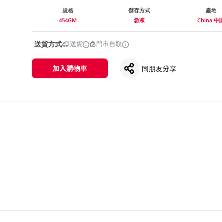
規格
儲存方式
產地
454GM
急凍
China 中
送貨方式
送貨
門市自取
加入購物車
同朋友分享