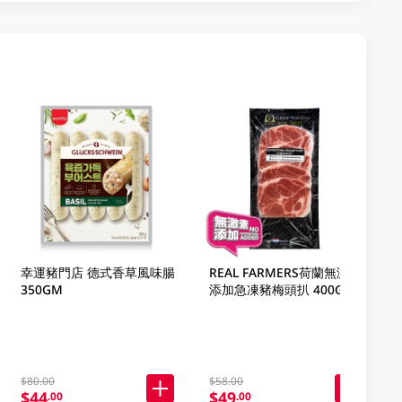
幸運豬門店 德式香草風味腸
REAL FARMERS荷蘭無激素
350GM
添加急凍豬梅頭扒 400GM
$80.00
$58.00
$44
$49
.00
.00