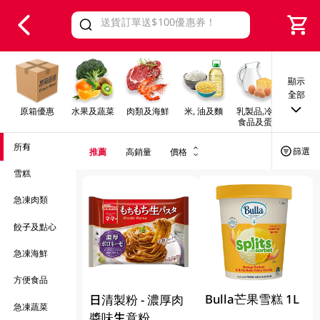
V
alid Until 30 June 2026
顯示
全部
原箱優惠
水果及蔬菜
肉類及海鮮
米, 油及麵
乳製品,冷凍
早餐及
食品及蛋類
所有
篩選
推薦
高銷量
價格
雪糕
急凍肉類
餃子及點心
急凍海鮮
方便食品
Bulla芒果雪糕 1L
日清製粉 - 濃厚肉
急凍蔬菜
醬味生意粉