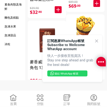
$89.00
285GM
素食肉類及海
$69
.00
$39.90
鮮
$32
.90
麵包及糕點
急凍水果
急凍甜品
訂閱惠康WhatsApp帳號
冰粒
Subscribe to Wellcome
WhatApp account
雀巢DRUMSTICK
快人一步接收至抵資訊！
Stay one step ahead and grab
甜筒芒果狂熱
麥香威爾 岩燒牛
the best deals!
125ML
角包 130G
$11.00
$10
連結 WhatsApp 帳號
.00
$26
.00
首頁
分類
訂單
我的賬號