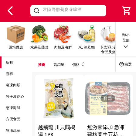
V
alid Until 30 June 2026
顯示
全部
原箱優惠
水果及蔬菜
肉類及海鮮
米, 油及麵
乳製品,冷凍
早餐及
食品及蛋類
所有
篩選
推薦
高銷量
價格
雪糕
急凍肉類
餃子及點心
售罄
急凍海鮮
方便食品
越飛龍 川貝鷓鴣
無激素添加 急凍
急凍蔬菜
湯 1PK
蘇格蘭牛五花