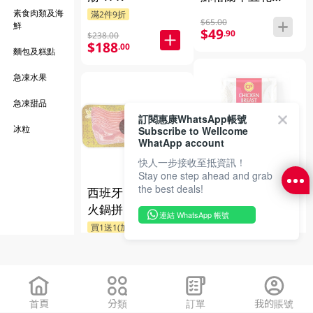
300GM
素食肉類及海
滿2件9折
$65.00
鮮
$49
.90
$238.00
$188
.00
麵包及糕點
急凍水果
急凍甜品
售罄
訂閱惠康WhatsApp帳號
售罄
冰粒
Subscribe to Wellcome
WhatApp account
快人一步接收至抵資訊！
Stay one step ahead and grab
CP 急凍去皮無骨
the best deals!
西班牙 急凍豚肉
雞胸 500GM
火鍋拼 200GM
2件$39
連結 WhatsApp 帳號
$26.00
$24
.00
$59
.00
首頁
分類
訂單
我的賬號