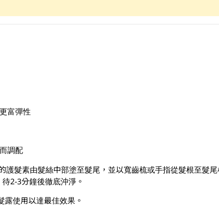
質更富彈性
而調配
量的護髮素由髮絲中部塗至髮尾，並以寬齒梳或手指從髮根至髮
待2-3分鐘後徹底沖淨。
洗髮露使用以達最佳效果。