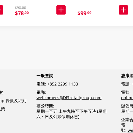
$98.00
$78
$99
.00
.00
一般查詢
惠康
電話:
+852 2299 1133
電話:
務
電郵:
電郵:
wellcomecs@DFIretailgroup.com
onlin
App 條款及細則
辦公時間:
辦公時
政策
星期一至五 上午九時至下午五時 (星期
星期一
六、日及公眾假期休息)
企業
電
郵:
we