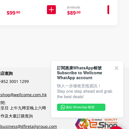
$100.00
$99
$89
.90
.00
訂閱惠康WhatsApp帳號
Subscribe to Wellcome
網店查詢
付款方式
WhatApp account
+852 3001 1299
快人一步接收至抵資訊！
Stay one step ahead and grab
關注我們
eshop@wellcome.com.hk
the best deals!
間:
至日 上午九時至晚上六時
連結 WhatsApp 帳號
優質纲店認證
合作及大量訂購查詢
business@dfiretailgroup.com