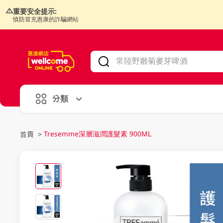
重要安全提示:
慎防冒充惠康的詐騙網站
V
alid Until 30 June 2026
分類
Tresemme深層滋潤護髮素 900ML
首頁
>