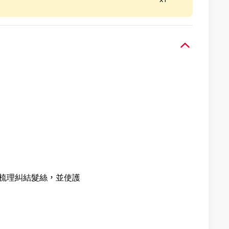
尾梳理糾結髮絲，並使護