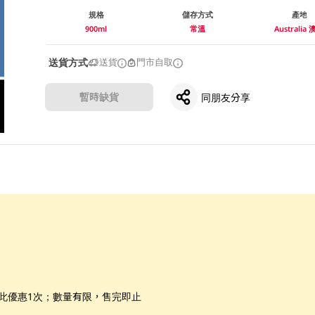
規格
儲存方式
產地
900ml
常溫
Australia
送貨方式
送貨
門市自取
暫時缺貨
同朋友分享
享此優惠1次；數量有限，售完即止