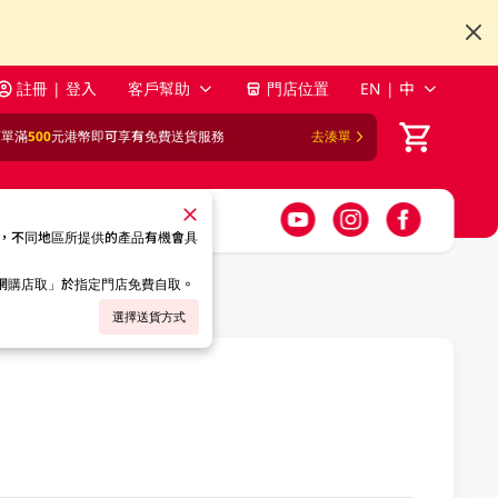
註冊 | 登入
客戶幫助
門店位置
EN | 中
訂單滿
500
元港幣即可享有免費送貨服務
去湊單
，不同地區所提供的產品有機會具
「網購店取」於指定門店免費自取。
選擇送貨方式