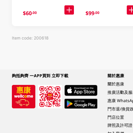
$60
$99
.00
.00
Item code: 200618
夠抵夠齊 一APP買到 立即下載
關於惠康
關於惠康
推廣活動及服
惠康 Whats
門市退/換貨
門店位置
牌照及許可證