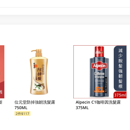
斷
位元堂防掉強韌洗髲露
Alpecin C1咖啡因洗髮露
750ML
375ML
2件$117