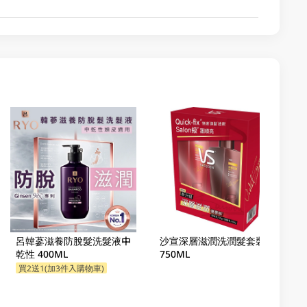
呂韓蔘滋養防脫髮洗髮液中
沙宣深層滋潤洗潤髮套裝
乾性 400ML
750ML
買2送1(加3件入購物車)