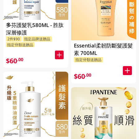
多芬護髮乳580ML - 胜肽
深層修護
2件$90
指定品牌送贈品
Essential柔韌防斷髮護髮
指定分類送贈品
素 700ML
$60
.00
指定分類送贈品
$60
.00