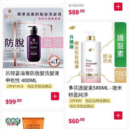
$100.00
$88
.00
呂韓蔘滋養防脫髮洗髮液
中乾性 400ML
2件$149.8
指定分類送贈品
多芬護髮素580ML - 微米
輕盈純淨
$99
.90
2件$90
指定品牌送贈品
指定分類送贈品
$60
.00