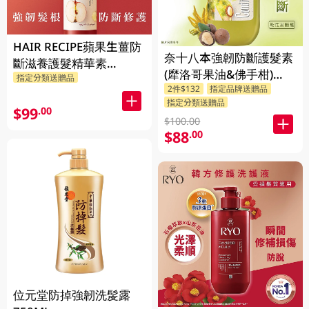
HAIR RECIPE蘋果生薑防
奈十八本強韌防斷護髮素
斷滋養護髮精華素
(犘洛哥果油&佛手柑)
指定分類送贈品
530GM
2件$132
指定品牌送贈品
550ML
指定分類送贈品
$99
.00
$100.00
$88
.00
位元堂防掉強韌洗髲露