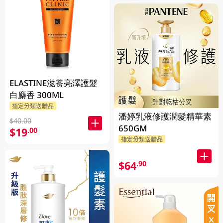
ELASTINE滋養亮澤護髮
白麝香 300ML
指定分類送贈品
潘婷乳液修護潤髮精華素
$40.00
650GM
$19
.00
指定分類送贈品
$64
.90