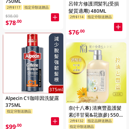
750ML
呂韓方修護潤髪乳(受損
2件$117
指定分類送贈品
髮質適用) 480ML
$98.00
2件$114
指定分類送贈品
$78
.00
$76
.00
Alpecin C1咖啡因洗髮露
375ML
奈(十八本) 清爽豐盈護髮
指定分類送贈品
素(洋甘菊&花旗參) 550
2件$132
指定品牌送贈品
ML
$99
.00
指定分類送贈品