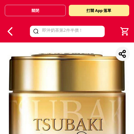
關閉
打開 App 落單
V
alid Until 30 June 2026