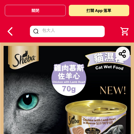
關閉
打開 App 落單
V
alid Until 30 June 2026