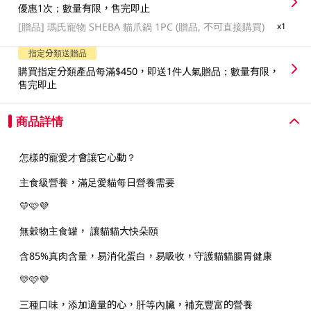
優惠1次；數量有限，售完即止
[贈品]
瑪氏寵物 SHEBA 貓爪鍋 1PC (贈品, 不可直接購買)
x1
指定分類送贈品
購買指定分類產品每滿$450，即送1件人氣贈品；數量有限，
售完即止
商品詳情
怎樣的寵愛才會讓它心動？
主食級營養，滿足愛貓每日營養需要
💛🩷💜
無穀物主食罐， 讓貓貓大快朵頤
含85%真肉含量，易消化蛋白，易吸收，守護貓貓腸胃健康
💛🩷💜
三種口味，添加適量的心，肝等內臟，補充豐富的營養