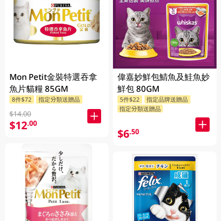
Mon Petit金裝特選吞拿
偉嘉妙鮮包鯖魚及鮭魚妙
魚片貓糧 85GM
鮮包 80GM
8件$72
指定分類送贈品
5件$22
指定品牌送贈品
指定分類送贈品
$14.00
$12
.00
$6
.50