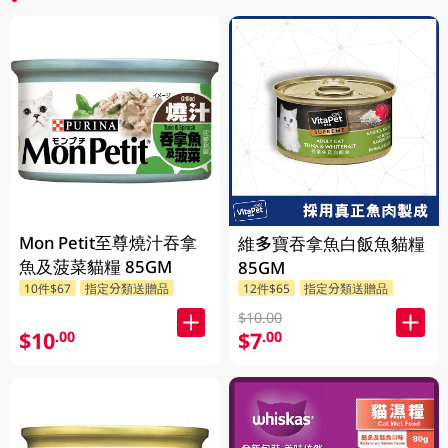
Mon Petit至尊燒汁吞拿
維多寶吞拿魚白飯魚貓糧
魚及菠菜貓糧 85GM
85GM
10件$67
指定分類送贈品
12件$65
指定分類送贈品
$10.00
$10
$7
.00
.00