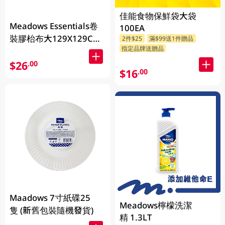
佳能食物保鮮袋大袋
Meadows Essentials卷
100EA
裝膠枱布大129X129CM
2件$25
滿$99送1件贈品
指定品牌送贈品
50PC
$26
.00
$16
.00
Maadows 7寸紙碟25
Meadows檸檬洗潔
隻 (新舊包裝隨機發貨)
精 1.3LT