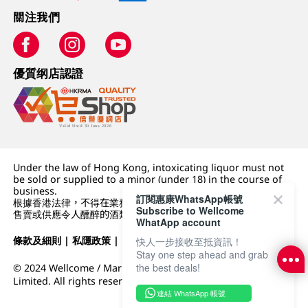
關注我們
優質纲店認證
Under the law of Hong Kong, intoxicating liquor must not
be sold or supplied to a minor (under 18) in the course of
business.
訂閱惠康WhatsApp帳號
根據香港法律，不得在業務過程中，向未成年人 (18 歲以下人士)
Subscribe to Wellcome
售賣或供應令人醺醉的酒類。
WhatApp account
條款及細則
|
私隱政策
|
DFI零售集團
快人一步接收至抵資訊！
Stay one step ahead and grab
the best deals!
© 2024 Wellcome / Market Place. The Dairy Farm Company
Limited. All rights reserved.
連結 WhatsApp 帳號