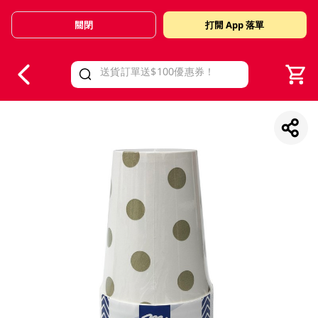
關閉
打開 App 落單
V
alid Until 30 June 2026