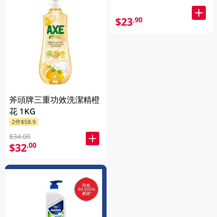
$23
.90
斧頭牌三重功效洗潔精橙
花 1KG
2件$58.9
$34.00
$32
.00