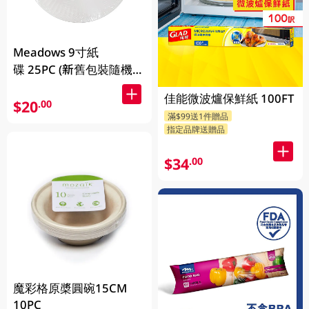
Meadows 9寸紙
碟 25PC (新舊包裝隨機發
貨
佳能微波爐保鮮紙 100FT
$20
.00
滿$99送1件贈品
指定品牌送贈品
$34
.00
魔彩格原槳圓碗15CM
10PC