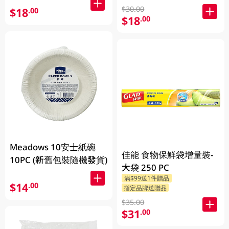
$30.00
$18
.00
$18
.00
Meadows 10安士紙碗
佳能 食物保鮮袋增量裝-
10PC (新舊包裝隨機發貨)
大袋 250 PC
滿$99送1件贈品
$14
.00
指定品牌送贈品
$35.00
$31
.00