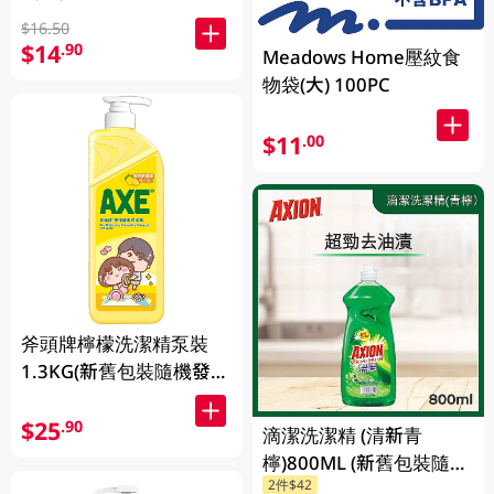
$16.50
$14
.90
Meadows Home壓紋食
物袋(大) 100PC
$11
.00
斧頭牌檸檬洗潔精泵裝
1.3KG(新舊包裝隨機發
送)
$25
.90
滴潔洗潔精 (清新青
檸)800ML (新舊包裝隨機
2件$42
發貨)