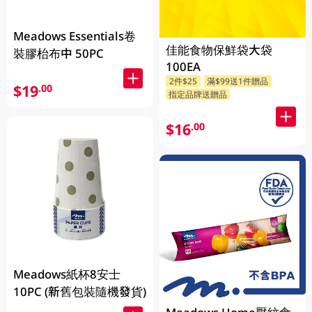
Meadows Essentials卷
佳能食物保鮮袋大袋
裝膠枱布中 50PC
100EA
2件$25
滿$99送1件贈品
$19
.00
指定品牌送贈品
$16
.00
Meadows紙杯8安士
10PC (新舊包裝隨機發貨)