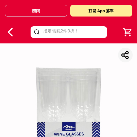
關閉
打開 App 落單
V
alid Until 30 June 2026