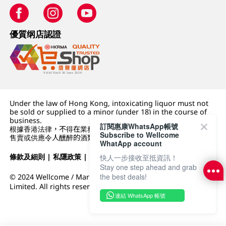
優質纲店認證
Under the law of Hong Kong, intoxicating liquor must not
be sold or supplied to a minor (under 18) in the course of
business.
訂閱惠康WhatsApp帳號
根據香港法律，不得在業務過程中，向未成年人 (18 歲以下人士)
Subscribe to Wellcome
售賣或供應令人醺醉的酒類。
WhatApp account
條款及細則
|
私隱政策
|
DFI零售集團
快人一步接收至抵資訊！
Stay one step ahead and grab
the best deals!
© 2024 Wellcome / Market Place. The Dairy Farm Company
Limited. All rights reserved.
連結 WhatsApp 帳號