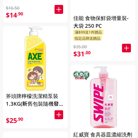
$16.50
$14
.90
佳能 食物保鮮袋增量裝-
大袋 250 PC
滿$99送1件贈品
指定品牌送贈品
$35.00
$31
.00
斧頭牌檸檬洗潔精泵裝
1.3KG(新舊包裝隨機發
送)
$25
.90
紅威寶 食具器皿濃縮洗劑