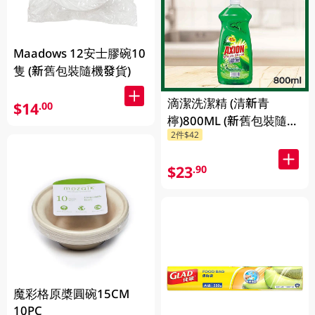
Maadows 12安士膠碗10
隻 (新舊包裝隨機發貨)
滴潔洗潔精 (清新青
$14
.00
檸)800ML (新舊包裝隨機
2件$42
發貨)
$23
.90
魔彩格原槳圓碗15CM
10PC