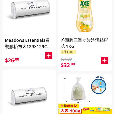
Meadows Essentials卷
斧頭牌三重功效洗潔精橙
花 1KG
裝膠枱布大129X129CM
2件$58.9
50PC
$26
.00
$34.00
$32
.00