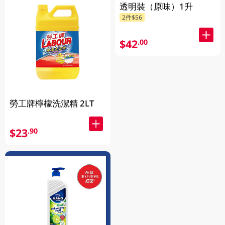
透明裝（原味）1升
2件$56
$42
.00
勞工牌檸檬洗潔精 2LT
$23
.90