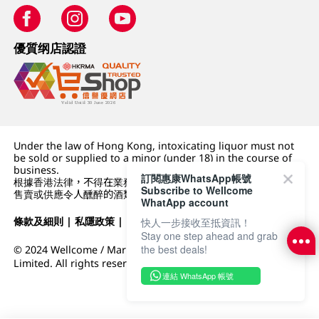
優質纲店認證
Under the law of Hong Kong, intoxicating liquor must not
be sold or supplied to a minor (under 18) in the course of
business.
訂閱惠康WhatsApp帳號
根據香港法律，不得在業務過程中，向未成年人 (18 歲以下人士)
Subscribe to Wellcome
售賣或供應令人醺醉的酒類。
WhatApp account
條款及細則
|
私隱政策
|
DFI零售集團
快人一步接收至抵資訊！
Stay one step ahead and grab
the best deals!
© 2024 Wellcome / Market Place. The Dairy Farm Company
Limited. All rights reserved.
連結 WhatsApp 帳號