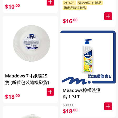
2件$25
滿$99送1件贈品
$10
.00
指定品牌送贈品
$16
.00
Maadows 7寸紙碟25
隻 (新舊包裝隨機發貨)
Meadows檸檬洗潔
$18
.00
精 1.3LT
$30.00
$18
.00