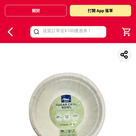
關閉
打開 App 落單
V
alid Until 30 June 2026