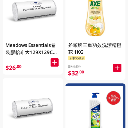
Meadows Essentials卷
斧頭牌三重功效洗潔精橙
花 1KG
裝膠枱布大129X129CM
2件$58.9
50PC
$26
.00
$34.00
$32
.00