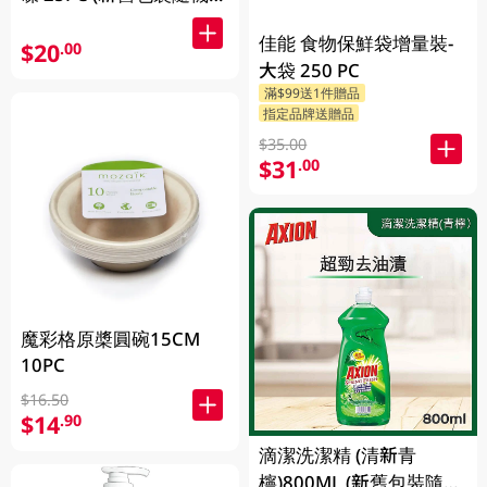
貨
佳能 食物保鮮袋增量裝-
$20
.00
大袋 250 PC
滿$99送1件贈品
指定品牌送贈品
$35.00
$31
.00
魔彩格原槳圓碗15CM
10PC
$16.50
$14
.90
滴潔洗潔精 (清新青
檸)800ML (新舊包裝隨機