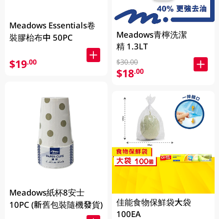
Meadows Essentials卷
Meadows青檸洗潔
裝膠枱布中 50PC
精 1.3LT
$19
.00
$30.00
$18
.00
Meadows紙杯8安士
佳能食物保鮮袋大袋
10PC (新舊包裝隨機發貨)
100EA