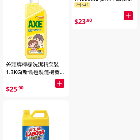
2件$42
發貨)
$23
.90
斧頭牌檸檬洗潔精泵裝
1.3KG(新舊包裝隨機發
送)
$25
.90