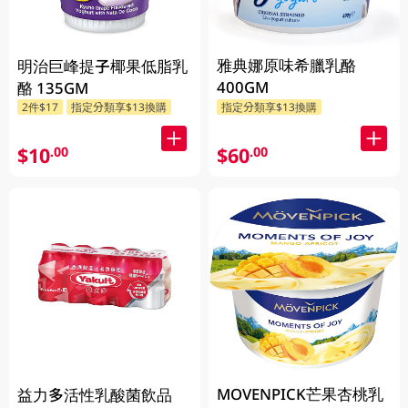
雅典娜原味希臘乳酪
明治巨峰提子椰果低脂乳
400GM
酪 135GM
2件$17
指定分類享$13換購
指定分類享$13換購
$10
$60
.00
.00
MOVENPICK芒果杏桃乳
益力多活性乳酸菌飲品