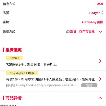
儲存方式
冷凍
6 days
品質
產地
Germany 德國
送貨方式
送貨
門市自取
推廣優惠
3件$28
$28任揀3件；數量有限，售完即止
指定分類享$13換購
每買1件，即可以$13換購1件人氣產品；數量有限，售完即止
[换購]
Hung Fook Tong Sugarcane Juice 1LT
售罄
商品詳情