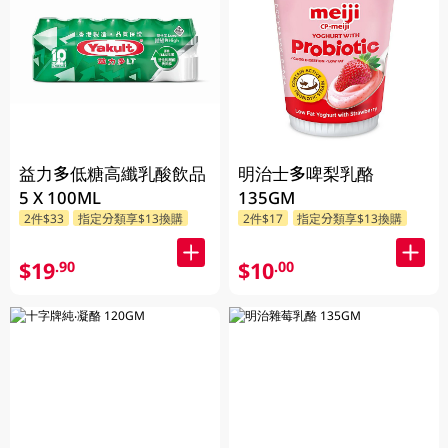
益力多低糖高纖乳酸飲品
明治士多啤梨乳酪
5 X 100ML
135GM
2件$33
指定分類享$13換購
2件$17
指定分類享$13換購
$19
$10
.90
.00