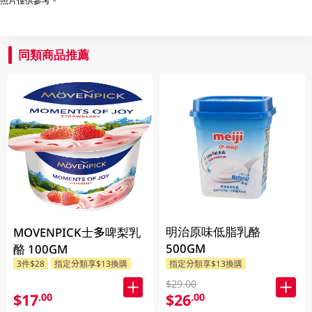
照片僅供參考。
同類商品推薦
明治原味低脂乳酪
MOVENPICK士多啤梨乳
500GM
酪 100GM
3件$28
指定分類享$13換購
指定分類享$13換購
$29.00
$17
$26
.00
.00