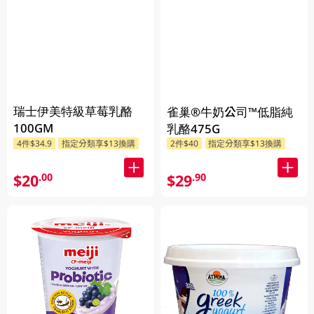
瑞士伊美特級草莓乳酪
雀巢®牛奶公司™低脂純
100GM
乳酪475G
4件$34.9
指定分類享$13換購
2件$40
指定分類享$13換購
$20
$29
.00
.90