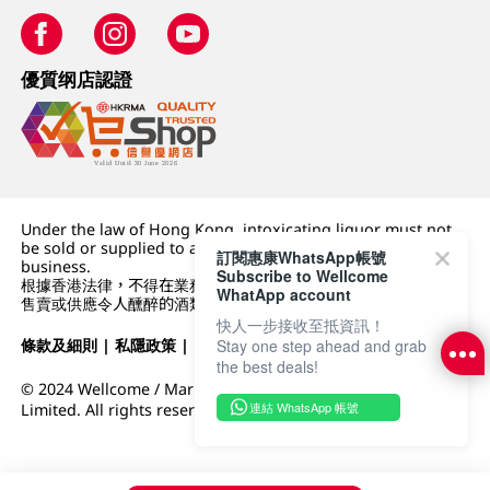
優質纲店認證
Under the law of Hong Kong, intoxicating liquor must not
be sold or supplied to a minor (under 18) in the course of
訂閱惠康WhatsApp帳號
business.
Subscribe to Wellcome
根據香港法律，不得在業務過程中，向未成年人 (18 歲以下人士)
WhatApp account
售賣或供應令人醺醉的酒類。
快人一步接收至抵資訊！
條款及細則
|
私隱政策
|
DFI零售集團
Stay one step ahead and grab
the best deals!
© 2024 Wellcome / Market Place. The Dairy Farm Company
連結 WhatsApp 帳號
Limited. All rights reserved.