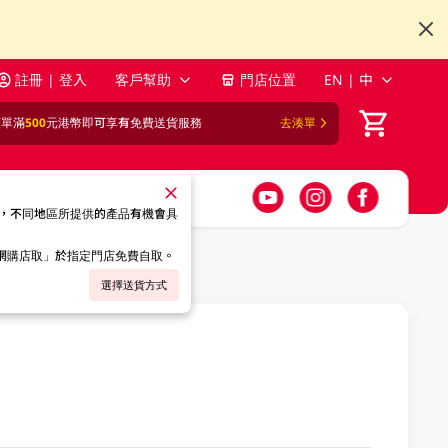
註冊 | 登入
客戶幫助
門店位置
EN | 中
訂單滿
500
元港幣即可享有免費送貨服務
去湊單
，不同地區所提供的產品有機會具
「網購店取」於指定門店免費自取。
選擇送貨方式