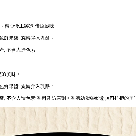
酪 - 精心慢工製造 倍添滋味
色鮮果醬, 旋轉拌入乳酪。
產, 不含人造色素,
拒的美味。
色鮮果醬, 旋轉拌入乳酪。
生產, 不含人造色素,香料及防腐劑。香濃幼滑帶給您無可抗拒的美