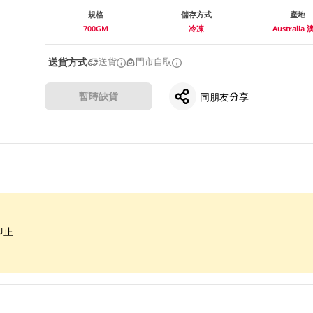
規格
儲存方式
產地
700GM
冷凍
Australia
送貨方式
送貨
門市自取
暫時缺貨
同朋友分享
即止