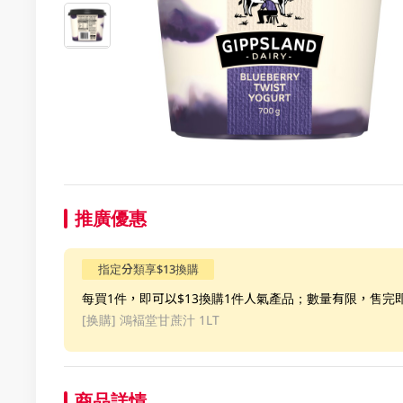
推廣優惠
指定分類享$13換購
每買1件，即可以$13換購1件人氣產品；數量有限，售完
[换購]
鴻褔堂甘蔗汁 1LT
商品詳情