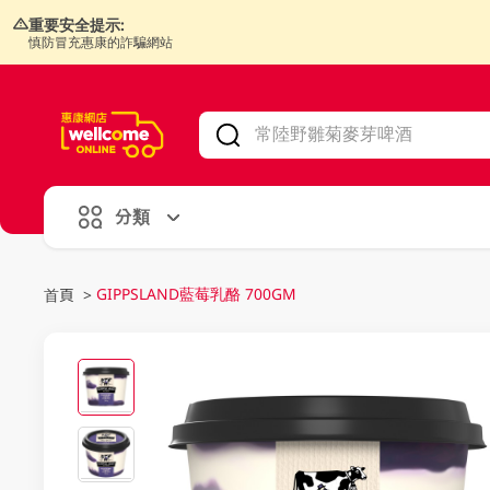
重要安全提示:
慎防冒充惠康的詐騙網站
V
alid Until 30 June 2026
分類
GIPPSLAND藍莓乳酪 700GM
首頁
>