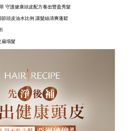
萃 守護健康頭皮配方養出豐盈秀髮
節頭皮油水比例 讓髮絲清爽蓬鬆
劑
皮扁塌髮