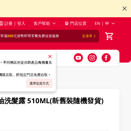
註冊 | 登入
客戶幫助
門店位置
EN | 中
訂單滿
500
元港幣即可享有免費送貨服務
去湊單
，不同地區所提供的產品有機會具
「網購店取」於指定門店免費自取。
選擇送貨方式
控油洗髮露 510ML(新舊裝隨機發貨)