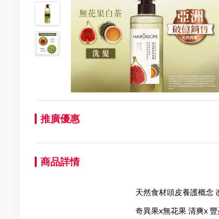
推廣優惠
商品詳情
天然食材頭皮養護概念 
奇異果x無花果 清爽x 豐