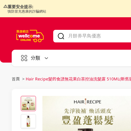
重要安全提示:
慎防冒充惠康的詐騙網站
V
alid Until 30 June 2026
分類
首頁
>
Hair Recipe髮的食譜無花果白茶控油洗髮露 510ML(新