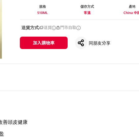
規格
儲存方式
產地
510ML
常溫
China 中
送貨方式
送貨
門市自取
加入購物車
同朋友分享
改善頭皮健康
盈