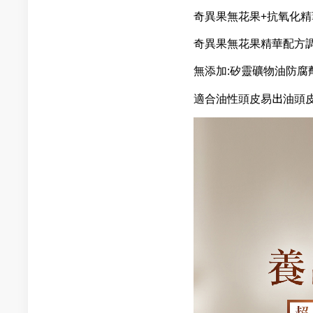
奇異果無花果+抗氧化精
奇異果無花果精華配方調
無添加:矽靈礦物油防腐
適合油性頭皮易出油頭