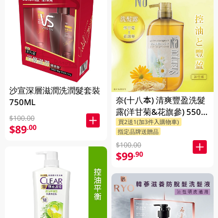
沙宣深層滋潤洗潤髮套裝
奈(十八本) 清爽豐盈洗髮
750ML
露(洋甘菊&花旗參) 550
$100.00
買2送1(加3件入購物車)
ML
$89
.00
指定品牌送贈品
$100.00
$99
.90