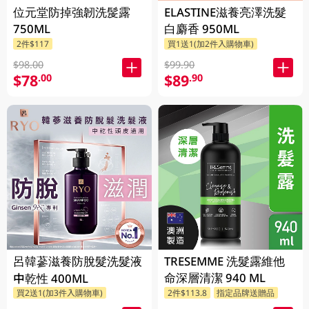
位元堂防掉強韌洗髲露
ELASTINE滋養亮澤洗髮
750ML
白麝香 950ML
2件$117
買1送1(加2件入購物車)
$98.00
$99.90
$78
$89
.00
.90
呂韓蔘滋養防脫髮洗髮液
TRESEMME 洗髮露維他
命深層清潔 940 ML
中乾性 400ML
買2送1(加3件入購物車)
2件$113.8
指定品牌送贈品