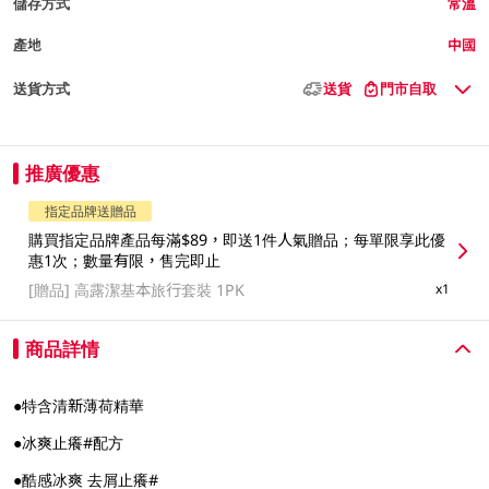
儲存方式
常溫
產地
中國
送貨方式
送貨
門市自取
推廣優惠
指定品牌送贈品
購買指定品牌產品每滿$89，即送1件人氣贈品；每單限享此優
惠1次；數量有限，售完即止
[贈品]
高露潔基本旅行套裝 1PK
x1
商品詳情
●特含清新薄荷精華
●冰爽止癢#配方
●酷感冰爽 去屑止癢#