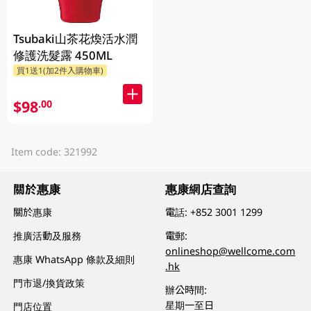
Tsubaki山茶花煥活水潤
修護洗髮露 450ML
買1送1(加2件入購物車)
$98
.00
Item code: 321992
關於惠康
惠康網店查詢
關於惠康
電話:
+852 3001 1299
推廣活動及服務
電郵:
onlineshop@wellcome.com
惠康 WhatsApp 條款及細則
.hk
門市退/換貨政策
辦公時間:
星期一至日
門店位置