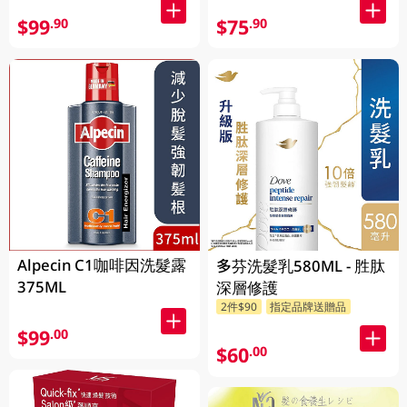
$99
$75
.90
.90
Alpecin C1咖啡因洗髮露
多芬洗髮乳580ML - 胜肽
375ML
深層修護
2件$90
指定品牌送贈品
$99
.00
$60
.00