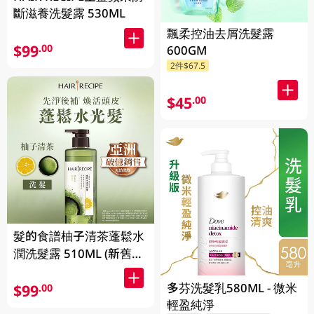
斷滋養洗髮露 530ML
飄柔控油去屑洗髮露
$99
.00
600GM
2件$67.5
$45
.00
髮的食譜柚子清茶蓬鬆水
潤洗髮露 510ML (新舊包
裝隨機發貨)
多芬洗髮乳580ML - 微米
$99
.00
輕盈純淨