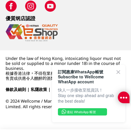
優質纲店認證
Under the law of Hong Kong, intoxicating liquor must not
be sold or supplied to a minor (under 18) in the course of
business.
訂閱惠康WhatsApp帳號
根據香港法律，不得在業務過程中，向未成年人 (18 歲以下人士)
Subscribe to Wellcome
售賣或供應令人醺醉的酒類。
WhatApp account
條款及細則
|
私隱政策
|
DFI零售集團
快人一步接收至抵資訊！
Stay one step ahead and grab
the best deals!
© 2024 Wellcome / Market Place. The Dairy Farm Company
Limited. All rights reserved.
連結 WhatsApp 帳號