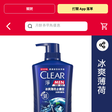
關閉
打開 App 落單
V
alid Until 30 June 2026