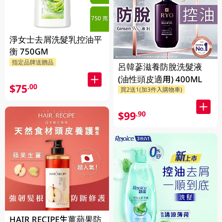
淨女士去屑洗髮乳控油平
衡 750GM
指定品牌送贈品
呂韓蔘滋養防脫洗髮液
(油性頭皮適用) 400ML
$75
.00
買2送1(加3件入購物車)
$99
.90
HAIR RECIPE生薑蘋果防