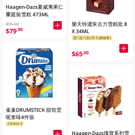
Haagen-Dazs夏威夷果仁
家庭裝雪糕 473ML
樂天特濃朱古力雪糕批 8
$95.00
$79
.90
X 34ML
買1送1(加2件入購物車)
$65
.00
雀巢DRUMSTICK 甜筒雲
呢拿味4件裝
2件$69.9
Haagen-Dazs瑰寶系列雪