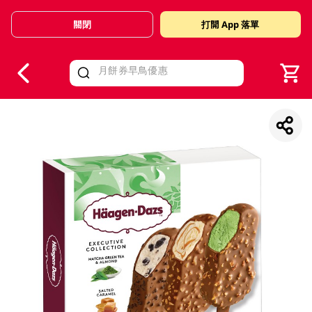
關閉
打開 App 落單
V
alid Until 30 June 2026