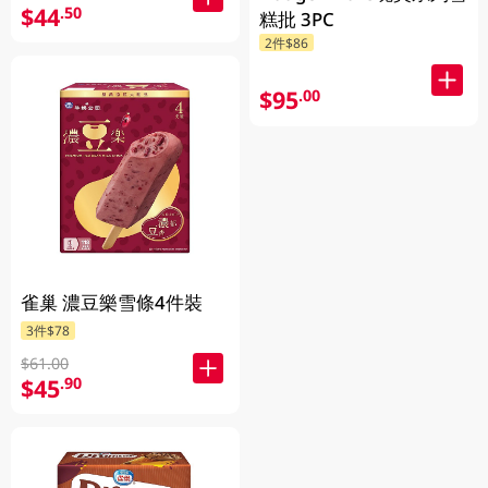
$44
.50
糕批 3PC
2件$86
$95
.00
雀巢 濃豆樂雪條4件裝
3件$78
$61.00
$45
.90