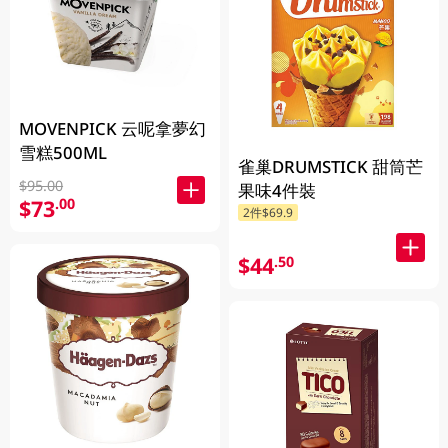
MOVENPICK 云呢拿夢幻
雪糕500ML
雀巢DRUMSTICK 甜筒芒
$95.00
果味4件裝
$73
.00
2件$69.9
$44
.50