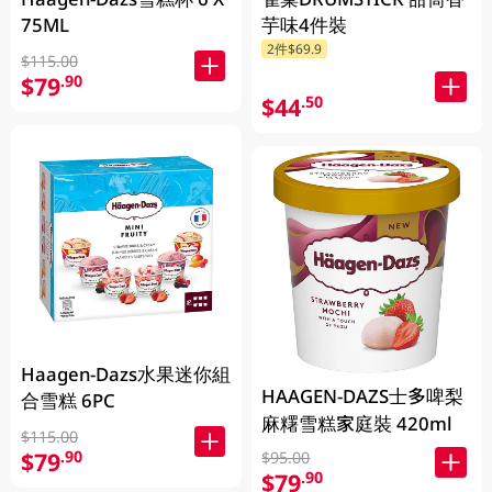
75ML
芋味4件裝
2件$69.9
$115.00
$79
.90
$44
.50
Haagen-Dazs水果迷你組
HAAGEN-DAZS士多啤梨
合雪糕 6PC
麻糬雪糕家庭裝 420ml
$115.00
$79
.90
$95.00
$79
.90