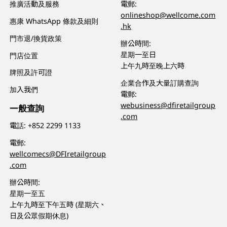
推廣活動及服務
電郵:
onlineshop@wellcome.com
惠康 WhatsApp 條款及細則
.hk
門市退/換貨政策
辦公時間:
星期一至日
門店位置
上午九時至晚上六時
牌照及許可證
企業合作及大量訂購查詢
加入我們
電郵:
webusiness@dfiretailgroup
一般查詢
.com
電話:
+852 2299 1133
電郵:
wellcomecs@DFIretailgroup
.com
辦公時間:
星期一至五
上午九時至下午五時 (星期六、
日及公眾假期休息)