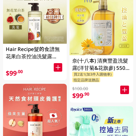
Hair Recipe髮的食譜無
花果白茶控油洗髮露
奈(十八本) 清爽豐盈洗髮
510ML(新舊裝隨機發貨)
露(洋甘菊&花旗參) 550
$99
.00
買2送1(加3件入購物車)
ML
指定品牌送贈品
$100.00
$99
.90