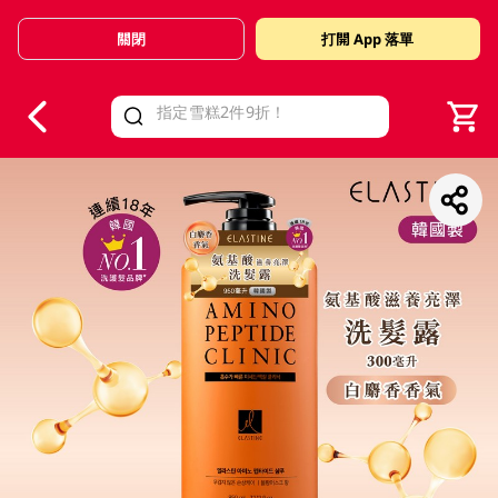
關閉
打開 App 落單
V
alid Until 30 June 2026