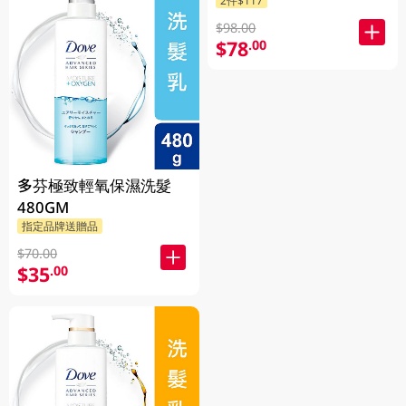
2件$117
$98.00
$78
.00
多芬極致輕氧保濕洗髮
480GM
指定品牌送贈品
$70.00
$35
.00