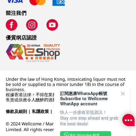
關注我們
優質纲店認證
Under the law of Hong Kong, intoxicating liquor must not
be sold or supplied to a minor (under 18) in the course of
business.
訂閱惠康WhatsApp帳號
根據香港法律，不得在業務過程中，向未成年人 (18 歲以下人士)
Subscribe to Wellcome
售賣或供應令人醺醉的酒類。
WhatApp account
條款及細則
|
私隱政策
|
DFI零售集團
快人一步接收至抵資訊！
Stay one step ahead and grab
the best deals!
© 2024 Wellcome / Market Place. The Dairy Farm Company
Limited. All rights reserved.
連結 WhatsApp 帳號