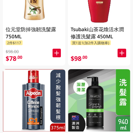
位元堂防掉強韌洗髲露
Tsubaki山茶花煥活水潤
750ML
修護洗髮露 450ML
2件$117
買1送1(加2件入購物車)
$98.00
$78
$98
.00
.00