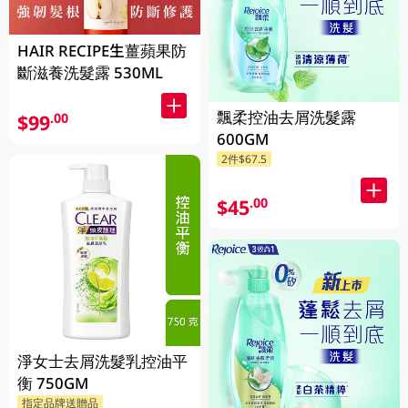
HAIR RECIPE生薑蘋果防
斷滋養洗髮露 530ML
飄柔控油去屑洗髮露
$99
.00
600GM
2件$67.5
$45
.00
淨女士去屑洗髮乳控油平
衡 750GM
指定品牌送贈品