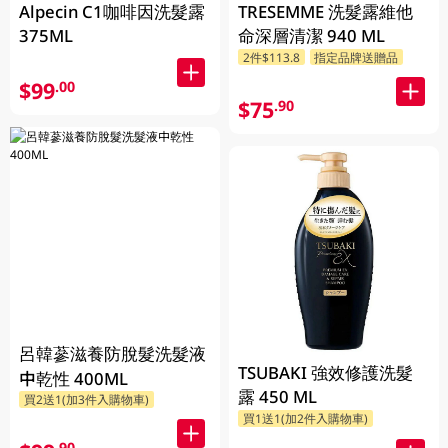
Alpecin C1咖啡因洗髮露
TRESEMME 洗髮露維他
375ML
命深層清潔 940 ML
2件$113.8
指定品牌送贈品
$99
.00
$75
.90
呂韓蔘滋養防脫髮洗髮液
TSUBAKI 強效修護洗髮
中乾性 400ML
露 450 ML
買2送1(加3件入購物車)
買1送1(加2件入購物車)
.90