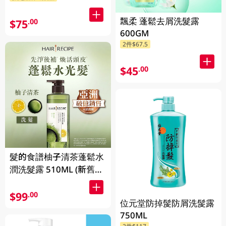
飄柔 蓬鬆去屑洗髮露
$75
.00
600GM
2件$67.5
$45
.00
髮的食譜柚子清茶蓬鬆水
潤洗髮露 510ML (新舊包
裝隨機發貨)
$99
.00
位元堂防掉髲防屑洗髲露
750ML