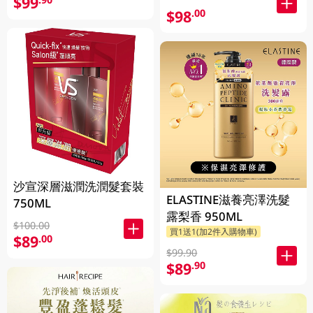
$99
$98
.00
沙宣深層滋潤洗潤髮套裝
ELASTINE滋養亮澤洗髮
750ML
露梨香 950ML
$100.00
買1送1(加2件入購物車)
$89
.00
$99.90
$89
.90