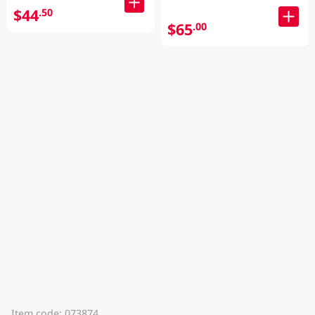
$44
.50
$65
.00
Item code: 073874