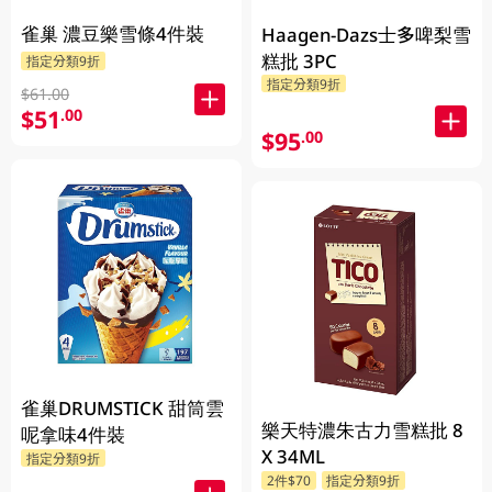
雀巢 濃豆樂雪條4件裝
Haagen-Dazs士多啤梨雪
糕批 3PC
指定分類9折
指定分類9折
$61.00
$51
.00
$95
.00
雀巢DRUMSTICK 甜筒雲
樂天特濃朱古力雪糕批 8
呢拿味4件裝
X 34ML
指定分類9折
2件$70
指定分類9折