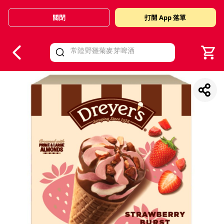
關閉
打開 App 落單
V
alid Until 30 June 2026