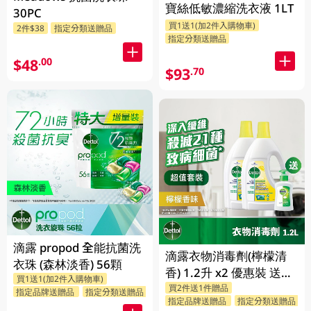
寶絲低敏濃縮洗衣液 1LT
30PC
買1送1(加2件入購物車)
2件$38
指定分類送贈品
指定分類送贈品
$48
.00
$93
.70
滴露 propod 全能抗菌洗
滴露衣物消毒劑(檸檬清
衣珠 (森林淡香) 56顆
香) 1.2升 x2 優惠裝 送贈
買1送1(加2件入購物車)
買2件送1件贈品
品 (贈品隨機發送)
指定品牌送贈品
指定分類送贈品
指定品牌送贈品
指定分類送贈品