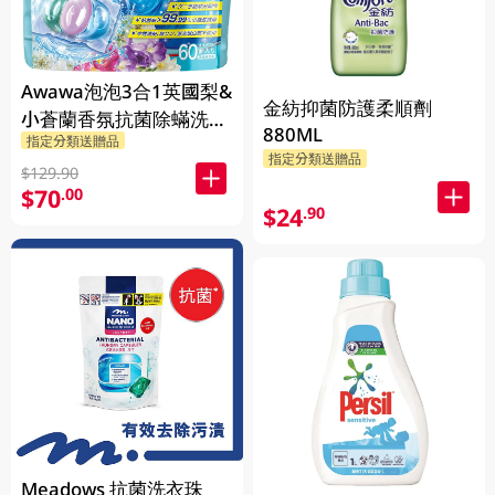
Awawa泡泡3合1英國梨&
金紡抑菌防護柔順劑
小蒼蘭香氛抗菌除蟎洗衣
880ML
指定分類送贈品
珠 60PC
指定分類送贈品
$129.90
$70
.00
$24
.90
Meadows 抗菌洗衣珠