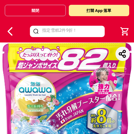
關閉
打開 App 落單
V
alid Until 30 June 2026