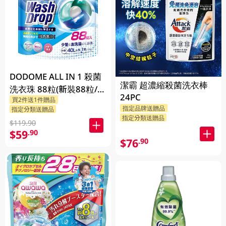
DODOME ALL IN 1 殺菌
潔霸 超濃縮殺菌洗衣棒
洗衣珠 88粒(新裝88粒/舊
24PC
買2件送1件贈品
裝72粒隨機發貨)
指定品牌送贈品
指定分類送贈品
指定分類送贈品
$119.90
$59
.90
$76
.90