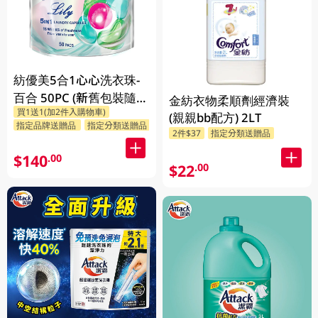
紡優美5合1心心洗衣珠-
百合 50PC (新舊包裝隨機
金紡衣物柔順劑經濟裝
買1送1(加2件入購物車)
發送)
(親親bb配方) 2LT
指定品牌送贈品
指定分類送贈品
2件$37
指定分類送贈品
$140
.00
$22
.00