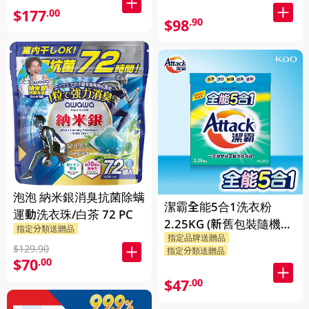
$177
.00
$98
.90
泡泡 納米銀消臭抗菌除螨
潔霸全能5合1洗衣粉
運動洗衣珠/白茶 72 PC
2.25KG (新舊包裝隨機發
指定分類送贈品
指定品牌送贈品
貨)
$129.90
指定分類送贈品
$70
.00
$47
.00