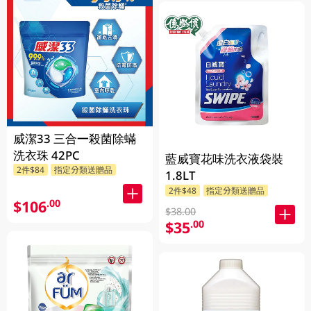
威潔33 三合一殺菌除蟎
洗衣珠 42PC
藍威寶花味洗衣液袋裝
2件$84
指定分類送贈品
1.8LT
2件$48
指定分類送贈品
$106
.00
$38.00
$35
.00