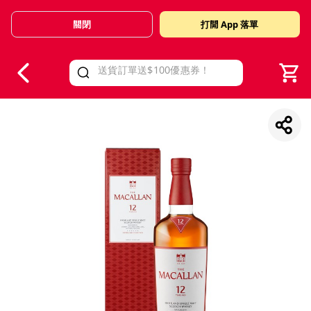
關閉
打開 App 落單
V
alid Until 30 June 2026