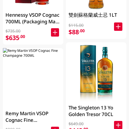
Hennessy VSOP Cognac
雙劍蘇格蘭威士忌 1LT
700ML (Packaging May
$115.00
Vary )
$88
.00
$735.00
$635
.00
The Singleton 13 Yo
Remy Martin VSOP
Golden Tresor 70CL
Cognac Fine
$649.00
Champagne 700ML