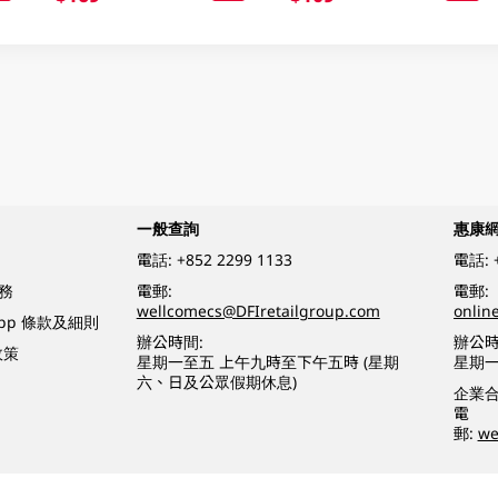
一般查詢
惠康
電話:
+852 2299 1133
電話:
務
電郵:
電郵:
wellcomecs@DFIretailgroup.com
onlin
App 條款及細則
辦公時間:
辦公時
政策
星期一至五 上午九時至下午五時 (星期
星期一
六、日及公眾假期休息)
企業
電
郵:
we