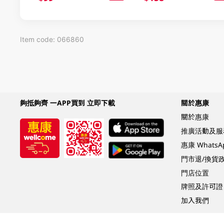
Item code: 066860
夠抵夠齊 一APP買到 立即下載
關於惠康
關於惠康
推廣活動及服
惠康 Whats
門市退/換貨
門店位置
牌照及許可證
加入我們