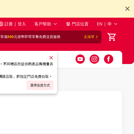
註冊 | 登入
客戶幫助
門店位置
EN | 中
訂單滿
500
元港幣即可享有免費送貨服務
去湊單
，不同地區所提供的產品有機會具
「網購店取」於指定門店免費自取。
選擇送貨方式