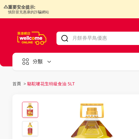
重要安全提示:
慎防冒充惠康的詐騙網站
V
alid Until 30 June 2026
分類
首頁
>
駱駝嘜花生特級食油 5LT