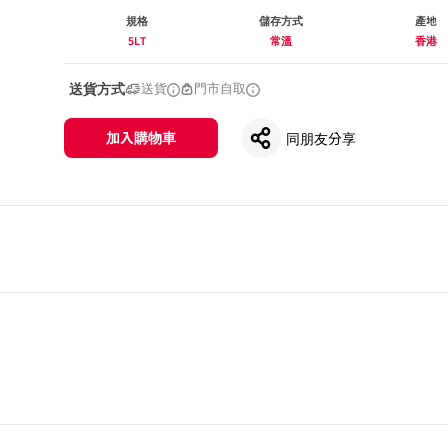
規格
儲存方式
產地
5LT
常溫
香港
送貨方式
送貨
門市自取
加入購物車
同朋友分享