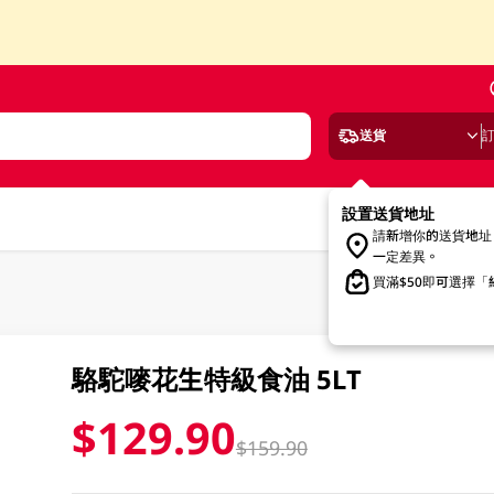
送貨
設置送貨地址
請新增你的送貨地址
一定差異。
買滿$50即可選擇
駱駝嘜花生特級食油 5LT
$129.90
$159.90