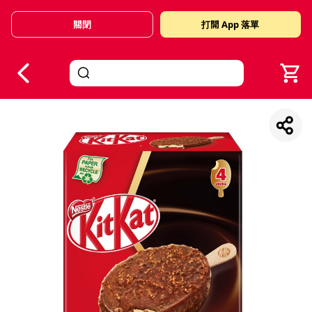
關閉
打開 App 落單
V
alid Until 30 June 2026