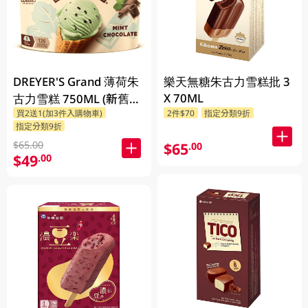
DREYER'S Grand 薄荷朱
樂天無糖朱古力雪糕批 3
X 70ML
古力雪糕 750ML (新舊包
買2送1(加3件入購物車)
2件$70
指定分類9折
裝隨機發貨)
指定分類9折
$65.00
$65
.00
$49
.00