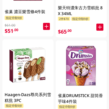
樂天特濃朱古力雪糕批 8
雀巢 濃豆樂雪條4件裝
X 34ML
指定分類9折
2件$70
指定分類9折
$61.00
$51
.00
$65
.00
Haagen-Dazs尊尚系列雪
雀巢DRUMSTICK 甜筒香
糕批 3PC
芋味4件裝
指定分類9折
指定分類9折