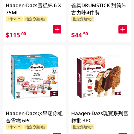
Haagen-Dazs雪糕杯 6 X
雀巢DRUMSTICK 甜筒朱
75ML
古力味4件裝
2件$125
指定分類9折
指定分類9折
$115
$44
.00
.50
Haagen-Dazs水果迷你組
Haagen-Dazs瑰寶系列雪
合雪糕 6PC
糕批 3PC
2件$125
指定分類9折
指定分類9折