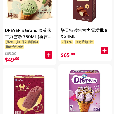
DREYER'S Grand 薄荷朱
樂天特濃朱古力雪糕批 8
X 34ML
古力雪糕 750ML (新舊包
買2送1(加3件入購物車)
2件$70
指定分類9折
裝隨機發貨)
指定分類9折
$65.00
$65
.00
$49
.00