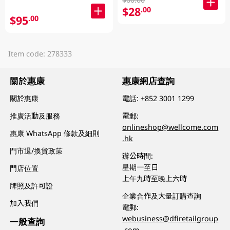
$28
.00
$95
.00
Item code: 278333
關於惠康
惠康網店查詢
關於惠康
電話:
+852 3001 1299
推廣活動及服務
電郵:
onlineshop@wellcome.com
惠康 WhatsApp 條款及細則
.hk
門市退/換貨政策
辦公時間:
星期一至日
門店位置
上午九時至晚上六時
牌照及許可證
企業合作及大量訂購查詢
加入我們
電郵:
webusiness@dfiretailgroup
一般查詢
.com