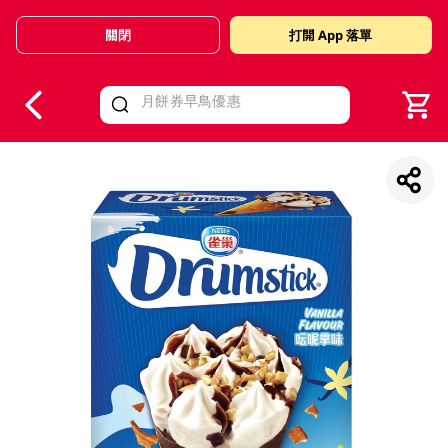
關閉
打開 App 落單
V
alid Until 30 June 2026