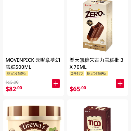
MOVENPICK 云呢拿夢幻
樂天無糖朱古力雪糕批 3
雪糕500ML
X 70ML
指定分類9折
2件$70
指定分類9折
$95.00
$82
$65
.00
.00