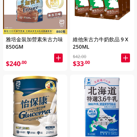
雅培金裝加營素朱古力味
維他朱古力牛奶飲品 9 X
850GM
250ML
$42.00
$240
$33
.00
.00