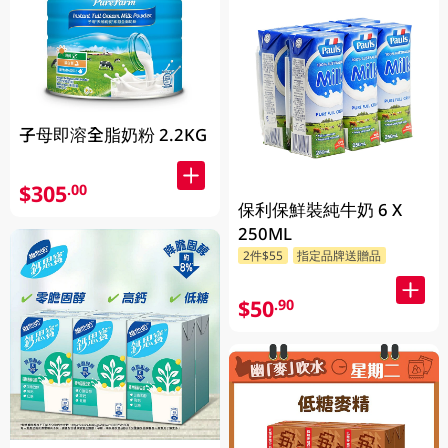
子母即溶全脂奶粉 2.2KG
$305
.00
保利保鮮裝純牛奶 6 X
250ML
2件$55
指定品牌送贈品
$50
.90