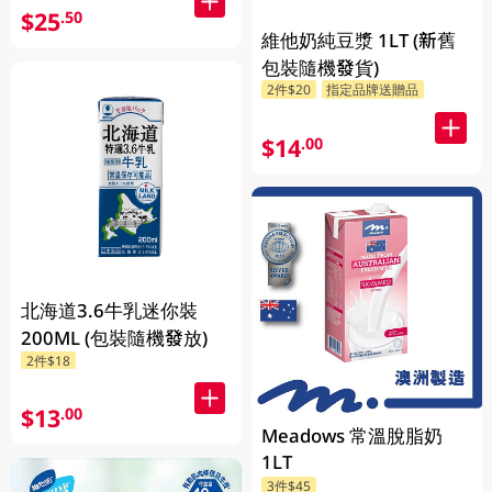
$25
.50
維他奶純豆漿 1LT (新舊
包裝隨機發貨)
2件$20
指定品牌送贈品
$14
.00
北海道3.6牛乳迷你裝
200ML (包裝隨機發放)
2件$18
$13
.00
Meadows 常溫脫脂奶
1LT
3件$45