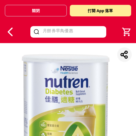
關閉
打開 App 落單
V
alid Until 30 June 2026