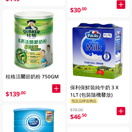
$30
.00
桂格活關節奶粉 750GM
保利保鮮裝純牛奶 3 X
$139
.00
1LT (包裝隨機發放)
指定品牌送贈品
$78.00
$46
.50