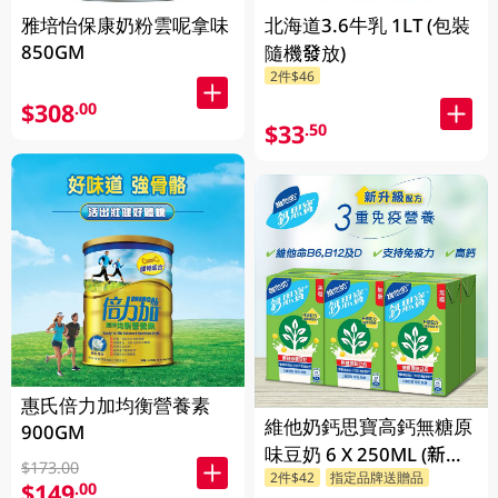
雅培怡保康奶粉雲呢拿味
北海道3.6牛乳 1LT (包裝
850GM
隨機發放)
2件$46
$308
.00
$33
.50
惠氏倍力加均衡營養素
維他奶鈣思寶高鈣無糖原
900GM
味豆奶 6 X 250ML (新舊
$173.00
2件$42
指定品牌送贈品
包裝隨機發貨)
$149
.00