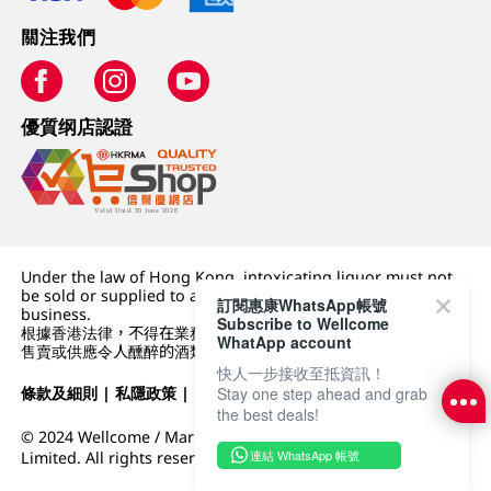
關注我們
優質纲店認證
Under the law of Hong Kong, intoxicating liquor must not
be sold or supplied to a minor (under 18) in the course of
訂閱惠康WhatsApp帳號
business.
Subscribe to Wellcome
根據香港法律，不得在業務過程中，向未成年人 (18 歲以下人士)
WhatApp account
售賣或供應令人醺醉的酒類。
快人一步接收至抵資訊！
條款及細則
|
私隱政策
|
DFI零售集團
Stay one step ahead and grab
the best deals!
© 2024 Wellcome / Market Place. The Dairy Farm Company
連結 WhatsApp 帳號
Limited. All rights reserved.