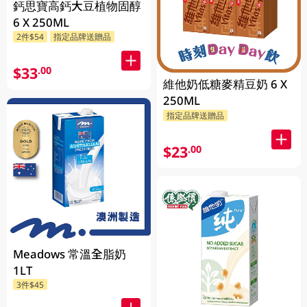
鈣思寶高鈣大豆植物固醇
6 X 250ML
2件$54
指定品牌送贈品
$33
.00
維他奶低糖麥精豆奶 6 X
250ML
指定品牌送贈品
$23
.00
Meadows 常溫全脂奶
1LT
3件$45