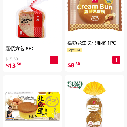
嘉頓花生味忌廉檳 1PC
嘉頓方包 8PC
2件$14
$15.50
$8
.50
$13
.50