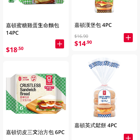
嘉頓漢堡包 4PC
嘉頓蜜糖雞蛋生命麵包
14PC
$16.90
$14
.90
$18
.50
嘉頓英式鬆餅 4PC
嘉頓切皮三文治方包 6PC