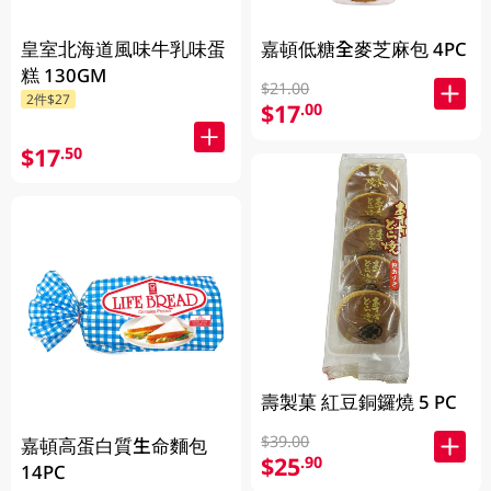
嘉頓低糖全麥芝麻包 4PC
皇室北海道風味牛乳味蛋
糕 130GM
$21.00
2件$27
$17
.00
$17
.50
壽製菓 紅豆銅鑼燒 5 PC
$39.00
嘉頓高蛋白質生命麵包
$25
.90
14PC