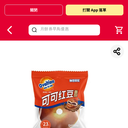
關閉
打開 App 落單
V
alid Until 30 June 2026