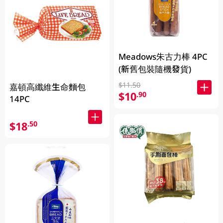
Meadows朱古力棒 4PC
(新舊包裝隨機發貨)
$11.50
嘉頓高纖維生命麵包
$10
.90
14PC
$18
.50