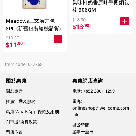
集味軒奶香原味手撕麵包
棒 308GM
$18.90
Meadows三文治方包
$13
.90
8PC (新舊包裝隨機發貨)
$13.50
$11
.90
Item code: 032268
關於惠康
惠康網店查詢
關於惠康
電話:
+852 3001 1299
推廣活動及服務
電郵:
onlineshop@wellcome.com
惠康 WhatsApp 條款及細則
.hk
門市退/換貨政策
辦公時間:
星期一至日
門店位置