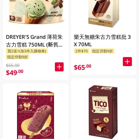
DREYER'S Grand 薄荷朱
樂天無糖朱古力雪糕批 3
X 70ML
古力雪糕 750ML (新舊包
買2送1(加3件入購物車)
2件$70
指定分類9折
裝隨機發貨)
指定分類9折
$65.00
$65
.00
$49
.00