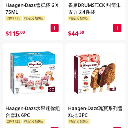
Haagen-Dazs雪糕杯 6 X
雀巢DRUMSTICK 甜筒朱
75ML
古力味4件裝
2件$125
指定分類9折
指定分類9折
$115
$44
.00
.50
Haagen-Dazs水果迷你組
Haagen-Dazs瑰寶系列雪
合雪糕 6PC
糕批 3PC
2件$125
指定分類9折
指定分類9折