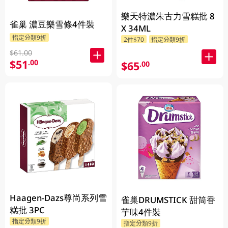
樂天特濃朱古力雪糕批 8
雀巢 濃豆樂雪條4件裝
X 34ML
指定分類9折
2件$70
指定分類9折
$61.00
$51
.00
$65
.00
Haagen-Dazs尊尚系列雪
雀巢DRUMSTICK 甜筒香
糕批 3PC
芋味4件裝
指定分類9折
指定分類9折