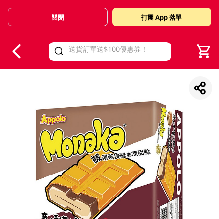
關閉
打開 App 落單
V
alid Until 30 June 2026